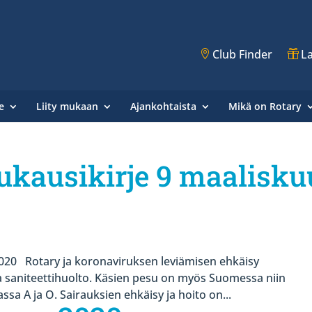
Club Finder
La
e
Liity mukaan
Ajankohtaista
Mikä on Rotary
ukausikirje 9 maalisku
 Rotary ja koronaviruksen leviämisen ehkäisy
a saniteettihuolto. Käsien pesu on myös Suomessa niin
sa A ja O. Sairauksien ehkäisy ja hoito on...