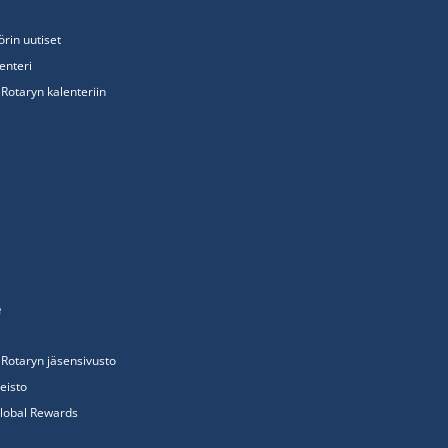
rin uutiset
lenteri
otaryn kalenteriin
e
Rotaryn jäsensivusto
neisto
lobal Rewards