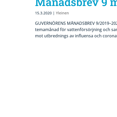
Månadsbrev 9 m
15.3.2020
|
Yleinen
GUVERNÖRENS MÅNADSBREV 9/2019–2020 R
temamånad för vattenförsörjning och sanit
mot utbrednings av influensa och coronav