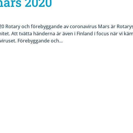
ars 2020
otary och förebyggande av coronavirus Mars är Rotary
et. Att tvätta händerna är även i Finland i focus när vi kä
iruset. Förebyggande och...