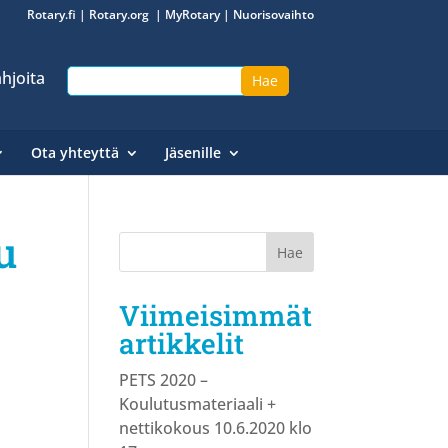
Rotary.fi
|
Rotary.org
|
MyRotary
|
Nuorisovaihto
hjoita
Ota yhteyttä
Jäsenille
u
Viimeisimmät
artikkelit
PETS 2020 –
Koulutusmateriaali +
nettikokous 10.6.2020 klo