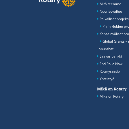
Mitä teemme
Nuorisovaihto
Paikalliset projekti
Piirin klubien pr
Kansainväliset proj
Global Grants –
apurahat
Lääkäripankki
End Polio Now
Rotarysäätiö
Yhteistyö
Mikä on Rotary
Mikä on Rotary