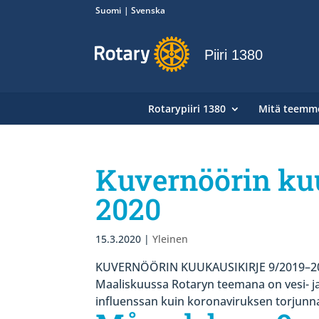
Suomi
Svenska
Piiri 1380
Rotarypiiri 1380
Mitä teemm
Kuvernöörin ku
2020
15.3.2020
|
Yleinen
KUVERNÖÖRIN KUUKAUSIKIRJE 9/2019–2020
Maaliskuussa Rotaryn teemana on vesi- j
influenssan kuin koronaviruksen torjunnas