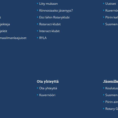
Liity mukaan
Uutiset
Kiinnostaako jäsenyys?
Kuvernöö
t
Etsi lähin Rotaryklubi
Piirin ka
ojekteja
Rotaract-klubit
Suomen R
ektit
Interact-klubit
 maailmanlaajuiset
RYLA
Ota yhteyttä
Jäsenill
Ota yhteyttä
Koulutus
Kuvernööri
Suomen 
Piirin ai
Rotary G