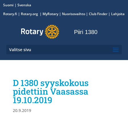
Suomi
Svenska
Rotary.fi
|
Rotary.org
|
MyRotary
|
Nuorisovaihto
| Club Finder
| Lahjoita
Piiri 1380
Valitse sivu
D 1380 syyskokous
pidettiin Vaasassa
19.10.2019
20.9.2019