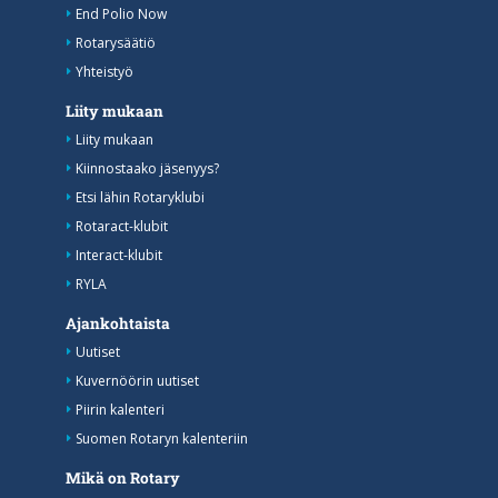
End Polio Now
Rotarysäätiö
Yhteistyö
Liity mukaan
Liity mukaan
Kiinnostaako jäsenyys?
Etsi lähin Rotaryklubi
Rotaract-klubit
Interact-klubit
RYLA
Ajankohtaista
Uutiset
Kuvernöörin uutiset
Piirin kalenteri
Suomen Rotaryn kalenteriin
Mikä on Rotary