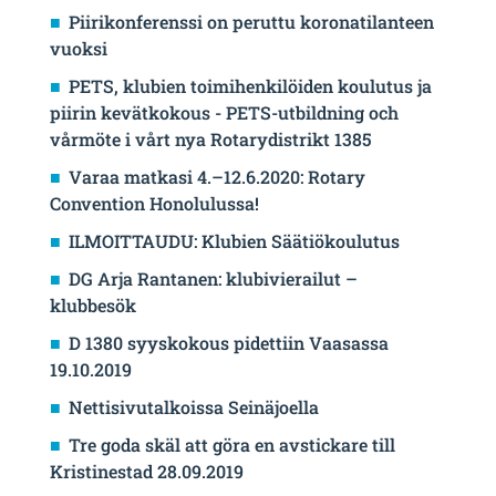
Piirikonferenssi on peruttu koronatilanteen
vuoksi
PETS, klubien toimihenkilöiden koulutus ja
piirin kevätkokous - PETS-utbildning och
vårmöte i vårt nya Rotarydistrikt 1385
Varaa matkasi 4.–12.6.2020: Rotary
Convention Honolulussa!
ILMOITTAUDU: Klubien Säätiökoulutus
DG Arja Rantanen: klubivierailut –
klubbesök
D 1380 syyskokous pidettiin Vaasassa
19.10.2019
Nettisivutalkoissa Seinäjoella
Tre goda skäl att göra en avstickare till
Kristinestad 28.09.2019