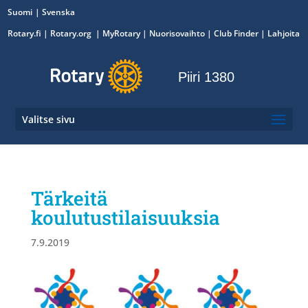
Suomi
Svenska
Rotary.fi
|
Rotary.org
|
MyRotary
|
Nuorisovaihto
| Club Finder
| Lahjoita
Piiri 1380
Valitse sivu
Tärkeitä
koulutustilaisuuksia
7.9.2019