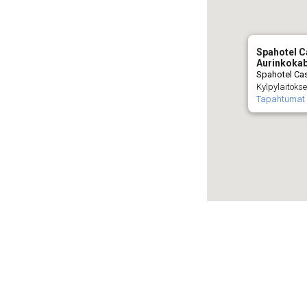
Spahotel C
Aurinkokab
Spahotel Cas
Kylpylaitokse
Tapahtumat