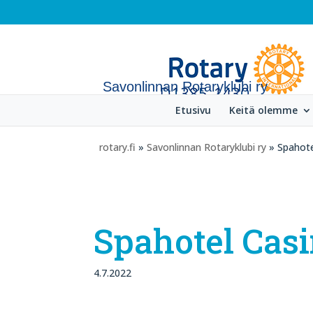
Savonlinnan Rotaryklubi ry
Etusivu
Keitä olemme
rotary.fi
»
Savonlinnan Rotaryklubi ry
» Spahote
Spahotel Cas
4.7.2022