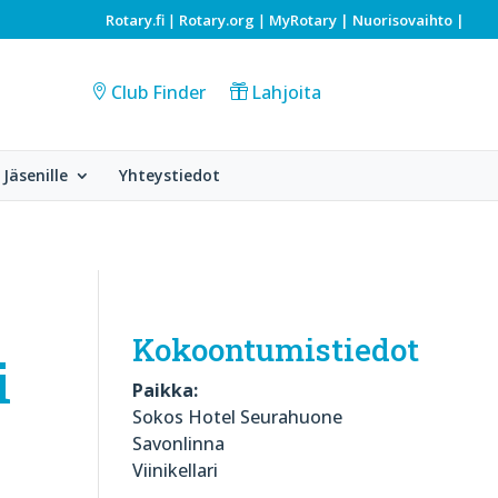
Rotary.fi
Rotary.org
MyRotary |
Nuorisovaihto
|
|
|
Club Finder
Lahjoita
Jäsenille
Yhteystiedot
Kokoontumistiedot
i
Paikka:
Sokos Hotel Seurahuone
Savonlinna
Viinikellari