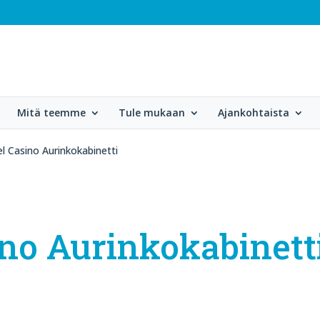
Mitä teemme
Tule mukaan
Ajankohtaista
l Casino Aurinkokabinetti
ino Aurinkokabinett