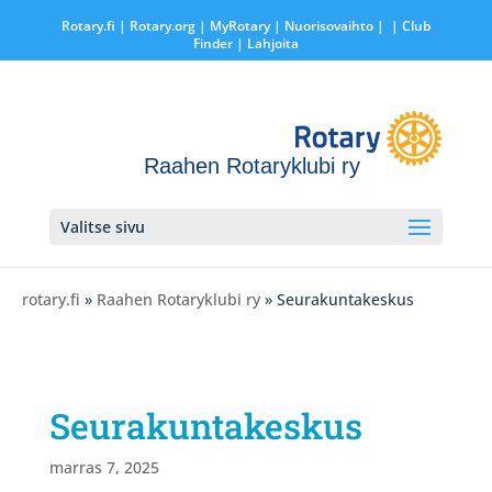
Rotary.fi
|
Rotary.org
|
MyRotary |
Nuorisovaihto
|
| Club
Finder
| Lahjoita
Raahen Rotaryklubi ry
Valitse sivu
rotary.fi
»
Raahen Rotaryklubi ry
» Seurakuntakeskus
Seurakuntakeskus
marras 7, 2025