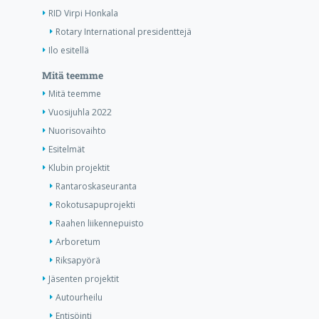
RID Virpi Honkala
Rotary International presidenttejä
Ilo esitellä
Mitä teemme
Mitä teemme
Vuosijuhla 2022
Nuorisovaihto
Esitelmät
Klubin projektit
Rantaroskaseuranta
Rokotusapuprojekti
Raahen liikennepuisto
Arboretum
Riksapyörä
Jäsenten projektit
Autourheilu
Entisöinti