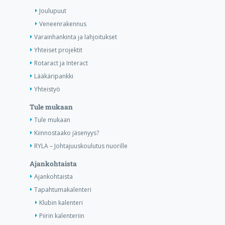
Joulupuut
Veneenrakennus
Varainhankinta ja lahjoitukset
Yhteiset projektit
Rotaract ja Interact
Lääkäripankki
Yhteistyö
Tule mukaan
Tule mukaan
Kiinnostaako jäsenyys?
RYLA – Johtajuuskoulutus nuorille
Ajankohtaista
Ajankohtaista
Tapahtumakalenteri
Klubin kalenteri
Piirin kalenteriin