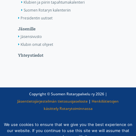
Klubien ja piirin tapahtumakalenteri
Suomen Rotaryn kalenteriin
Presidentin uutiset
Jäsenille
Jäsensivusto
Klubin omat ohjeet
Yhteystiedot
Copyright © Suomen Rotarypalvelu ry 2026 |
Jäsentietojärjestelmän tietosuojaseloste
|
Henkilötietojen
käsittely Rotarytoiminnassa
We use cookies to ensure that we give you the best experience on
our website. If you continue to use this site we will assume that