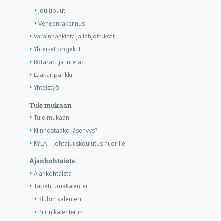
Joulupuut
Veneenrakennus
Varainhankinta ja lahjoitukset
Yhteiset projektit
Rotaract ja Interact
Lääkäripankki
Yhteistyö
Tule mukaan
Tule mukaan
Kiinnostaako jäsenyys?
RYLA – Johtajuuskoulutus nuorille
Ajankohtaista
Ajankohtaista
Tapahtumakalenteri
Klubin kalenteri
Piirin kalenteriin