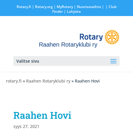
Rotary.fi
|
Rotary.org
|
MyRotary |
Nuorisovaihto
|
| Club
Finder
| Lahjoita
Raahen Rotaryklubi ry
Valitse sivu
rotary.fi
»
Raahen Rotaryklubi ry
» Raahen Hovi
Raahen Hovi
syys 27, 2021