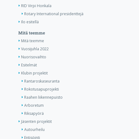
RID Virpi Honkala
Rotary International presidenttejä
Ilo esitellä
Mitä teemme
Mitä teemme
Vuosijuhla 2022
Nuorisovaihto
Esitelmät
Klubin projektit
Rantaroskaseuranta
Rokotusapuprojekti
Raahen liikennepuisto
Arboretum
Riksapyörä
Jäsenten projektit
Autourheilu
Entisöinti