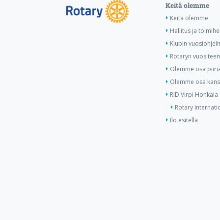
Keitä olemme
Keitä olemme
Hallitus ja toimihe
Klubin vuosiohjel
Rotaryn vuositee
Olemme osa piiri
Olemme osa kansa
RID Virpi Honkala
Rotary Internati
Ilo esitellä