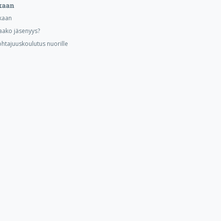
kaan
kaan
aako jäsenyys?
ohtajuuskoulutus nuorille