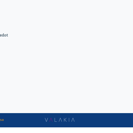
edot
ssa