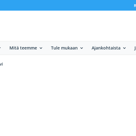
R
Mitä teemme
Tule mukaan
Ajankohtaista
vi