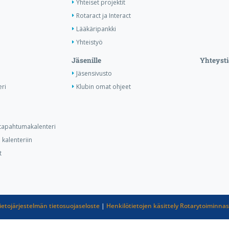
Yhteiset projektit
Rotaract ja Interact
Lääkäripankki
Yhteistyö
Jäsenille
Yhteysti
Jäsensivusto
ri
Klubin omat ohjeet
n tapahtumakalenteri
kalenteriin
t
ietojärjestelmän tietosuojaseloste
|
Henkilötietojen käsittely Rotarytoiminna