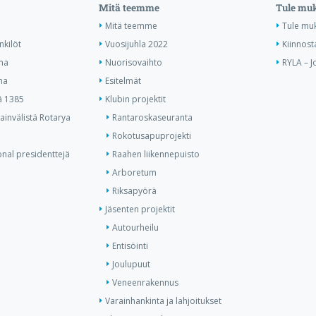
Mitä teemme
Tule mu
Mitä teemme
Tule mu
nkilöt
Vuosijuhla 2022
Kiinnost
ma
Nuorisovaihto
RYLA – J
ma
Esitelmät
ä 1385
Klubin projektit
invälistä Rotarya
Rantaroskaseuranta
Rokotusapuprojekti
onal presidenttejä
Raahen liikennepuisto
Arboretum
Riksapyörä
Jäsenten projektit
Autourheilu
Entisöinti
Joulupuut
Veneenrakennus
Varainhankinta ja lahjoitukset