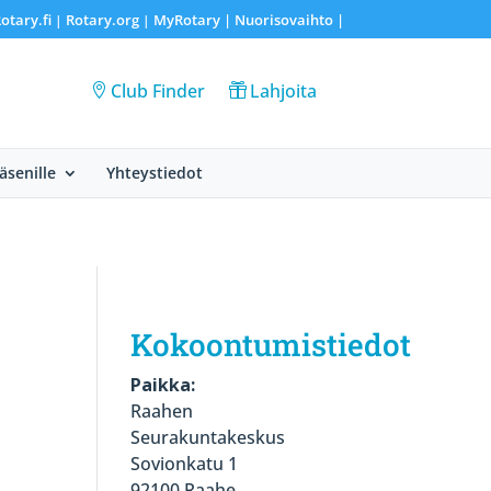
otary.fi
Rotary.org
MyRotary |
Nuorisovaihto
|
|
|
Club Finder
Lahjoita
Jäsenille
Yhteystiedot
Kokoontumistiedot
Paikka:
Raahen
Seurakuntakeskus
Sovionkatu 1
92100 Raahe