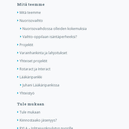
Mitä teemme
Mitä teemme
Nuorisovaihto
Nuorisovaihdossa olleiden kokemuksia
Vaihto-oppilaan isäntäperheeksi?
Projektit
Varainhankinta ja lahjoitukset
Yhteiset projektit
Rotaract ja Interact
Lääkäripankki
Juhani Lääkäripankissa
Yhteistyö
Tule mukaan
Tule mukaan
Kiinnostaako jäsenyys?
RYLA – Johtajuuskoulutus nuorille