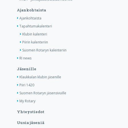
Ajankohtaista
Ajankohtaista
Tapahtumakalenteri
Klubin kalenteri
Piirin kalenteriin
Suomen Rotaryn kalenteriin
RI news
Jäsenille
Klaukkalan klubin jäsenille
Piiri 1420
Suomen Rotaryn jäsensivuille
My Rotary
Yhteystiedot
Uusia jäseniä