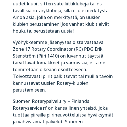
uudet klubit sitten satelliittiklubeja tai ns
tavallisia rotaryklubeja, sillä ei ole merkitystä.
Ainoa asia, jolla on merkitystä, on uusien
klubien perustaminen! Jos vanhat klubit eivät
houkuta, perustetaan uusia!
Vyöhykkeemme jäsenyysasioista vastaava
Zone 17 Rotary Coordinator (RC) PDG Erik
Stenström (Piiri 1410) on luvannut täyttää
tarvittavat lomakkeet ja varmistaa, että ne
toimitetaan oikeaan osoitteeseen.
Toivottavasti piirit palkitsevat tai muilla tavoin
kannustavat uusien Rotary-klubien
perustamiseen.
Suomen Rotarypalvelu ry – Finlands
Rotaryservice rf on kansallinen yhteisö, joka
tuottaa piireille piirineuvotteluissa hyväksymät
ja vahvistamat palvelut. Suomen