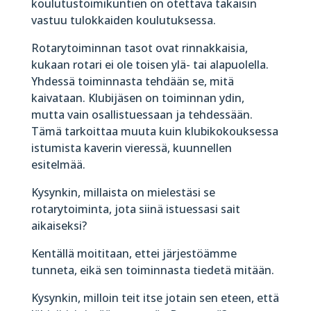
koulutustoimikuntien on otettava takaisin
vastuu tulokkaiden koulutuksessa.
Rotarytoiminnan tasot ovat rinnakkaisia,
kukaan rotari ei ole toisen ylä- tai alapuolella.
Yhdessä toiminnasta tehdään se, mitä
kaivataan. Klubijäsen on toiminnan ydin,
mutta vain osallistuessaan ja tehdessään.
Tämä tarkoittaa muuta kuin klubikokouksessa
istumista kaverin vieressä, kuunnellen
esitelmää.
Kysynkin, millaista on mielestäsi se
rotarytoiminta, jota siinä istuessasi sait
aikaiseksi?
Kentällä moititaan, ettei järjestöämme
tunneta, eikä sen toiminnasta tiedetä mitään.
Kysynkin, milloin teit itse jotain sen eteen, että