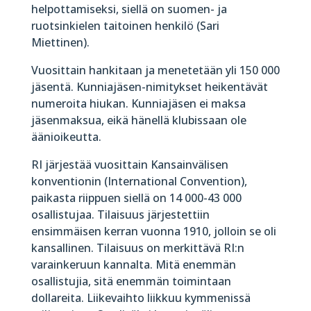
helpottamiseksi, siellä on suomen- ja
ruotsinkielen taitoinen henkilö (Sari
Miettinen).
Vuosittain hankitaan ja menetetään yli 150 000
jäsentä. Kunniajäsen-nimitykset heikentävät
numeroita hiukan. Kunniajäsen ei maksa
jäsenmaksua, eikä hänellä klubissaan ole
äänioikeutta.
RI järjestää vuosittain Kansainvälisen
konventionin (International Convention),
paikasta riippuen siellä on 14 000-43 000
osallistujaa. Tilaisuus järjestettiin
ensimmäisen kerran vuonna 1910, jolloin se oli
kansallinen. Tilaisuus on merkittävä RI:n
varainkeruun kannalta. Mitä enemmän
osallistujia, sitä enemmän toimintaan
dollareita. Liikevaihto liikkuu kymmenissä