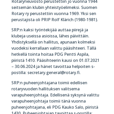
Rotaryneuvosto perustettiin jo vuonna 1944
seitsemän klubin yhteistyöelimeksi. Suomen
Rotary ry perustettiin vuonna 1969. Yksi sen
perustajista oli PRIP Rolf Klärich (1980-1981).
SRP:n kaksi työntekijää auttaa piirejä ja
klubeja useissa asioissa, lähes päivittäin.
Yhdistyksellä on hallitus, apunaan kolmeksi
vuodeksi kerrallaan valittu pääsihteeri. Tällä
hetkellä tointa hoitaa PDG Pentti Aspila,
piiristä 1410. Pääsihteerin kausi on 01.07.2021
– 30.06.2024 ja hänet tavoittaa helpoiten s-
postilla: secretary.general@rotary.fi.
SRP:n puheenjohtajana toimii edellisen
rotaryvuoden hallituksen valitsema
varapuheenjohtaja. Edellisenä syksynä valittu
varapuheenjohtaja toimii tänä vuonna
puheenjohtajana, eli PDG Kauko Salo, piiristä
1430. Puheenjohtajan tavoittaa s-postilla: