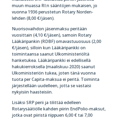
muun muassa RI:n sääntöjen mukaisen, jo
vuonna 1936 perustetun Rotary Norden-
lehden (8,00 €/jäsen).
Nuorisovaihdon jäsenmaksu peritään
vuosittain (4,10 €/jäsen), samoin Rotary
Lääkäripankin (RDBF) omavastuuosuus (2,00
€/jäsen), silloin kun Lääkäripankki on
toimintaansa saanut Ulkoministeriöltä
hanketukea. Lääkäripankki ei edellisellä
hakukierroksella (maaliskuu-2020) saanut
Ulkoministeriön tukea, joten tänä vuonna
tuota per Capita-maksua ei peritä. Toiminta
järjestellään uudelleen, jotta se vastaisi
nykyisiin haasteisiin.
Lisäksi SRP perii ja tilittää edelleen
Rotarysäätiölle kahden piirin EndPolio-maksut,
jotka ovat piiristä riippuen 6,00 € tai 7,00