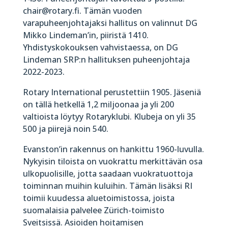
chair@rotary.fi. Tämän vuoden
varapuheenjohtajaksi hallitus on valinnut DG
Mikko Lindeman’in, piiristä 1410.
Yhdistyskokouksen vahvistaessa, on DG
Lindeman SRP:n hallituksen puheenjohtaja
2022-2023.
Rotary International perustettiin 1905. Jäseniä
on tällä hetkellä 1,2 miljoonaa ja yli 200
valtioista löytyy Rotaryklubi. Klubeja on yli 35
500 ja piirejä noin 540.
Evanston’in rakennus on hankittu 1960-luvulla.
Nykyisin tiloista on vuokrattu merkittävän osa
ulkopuolisille, jotta saadaan vuokratuottoja
toiminnan muihin kuluihin. Tämän lisäksi RI
toimii kuudessa aluetoimistossa, joista
suomalaisia palvelee Zürich-toimisto
Sveitsissä. Asioiden hoitamisen