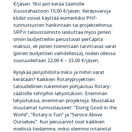
€/jäsen. Yksi piiri kerää Säätiölle
Vuosirahastoon 10,00 €/jäsen. Keräysvaroja
klubit voivat käyttää esimerkiksi PHF-
tunnustusten hankintaan tai projekteihinsa.
SRP:n taloustoimisto laskuttaa myös piirien
omiin budjetteihin perustuvat perCapita
maksut, eli piirien toimintaan tarvittavat varat
(piirien budjettien vaihdellessa), niiden ollessa
suuruudeltaan 22,00 € – 33,00 €/jäsen.
Kysykää piirijohdolta miksi ja mihin varat
kerätään? Kaikkien Rotaryprojektien
taloudellinen tukeminen pohjautuu Rotary-
säätiölle tehtyihin lahjoituksiin. Enemmän
lahjoituksia, enemmän projekteja. Muistakaa
muutamat tunnuslauseet: ”Doing Good in the
World”, ”Rotary is Fun” ja “Service Above
Ourselves”. Kun perusarvot ovat kaikkien
mielissä tiedämme, miksi olemme rotareita!