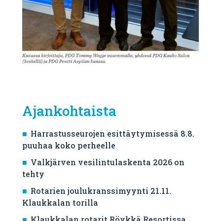
Ajankohtaista
Harrastusseurojen esittäytymisessä 8.8.
puuhaa koko perheelle
Valkjärven vesilintulaskenta 2026 on
tehty
Rotarien joulukranssimyynti 21.11.
Klaukkalan torilla
Klaukkalan rotarit Röykkä Resortissa