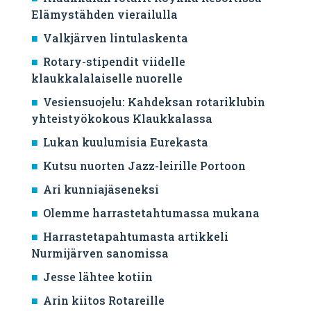
Elämystähden vierailulla
Valkjärven lintulaskenta
Rotary-stipendit viidelle
klaukkalalaiselle nuorelle
Vesiensuojelu: Kahdeksan rotariklubin
yhteistyökokous Klaukkalassa
Lukan kuulumisia Eurekasta
Kutsu nuorten Jazz-leirille Portoon
Ari kunniajäseneksi
Olemme harrastetahtumassa mukana
Harrastetapahtumasta artikkeli
Nurmijärven sanomissa
Jesse lähtee kotiin
Arin kiitos Rotareille