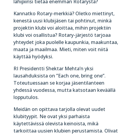
lähipiirisi tietää enemmän Rotarystä?
Kannatko Rotary-merkkiä? Oletko miettinyt,
kenestä uusi klubijäsen tai pohtinut, minkä
projektin klubi voi aloittaa, mihin projektiin
klubi voi osallistua? Rotary-järjestö tarjoaa
yhteydet joka puolelle kaupunkia, maakuntaa,
maata ja maailmaa. Mieti, miten voit niitä
käyttää hyödyksi.
RI Presidentti Shektar Mehta’n yksi
lausahduksista on ”Each one, bring one”.
Toteutuessaan se korjaa jäsentilanteen
yhdessä vuodessa, mutta katsotaan keväällä
lopputulos.
Meidän on opittava tarjolla olevat uudet
klubityypit. Ne ovat yksi parhaista
käytettävissä olevista keinoista, mikä
tarkoittaa uusien klubien perustamista. Olivat