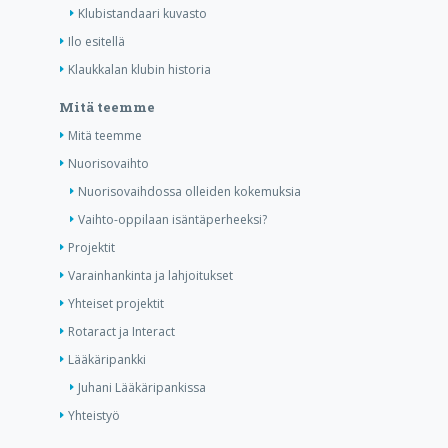
Klubistandaari kuvasto
Ilo esitellä
Klaukkalan klubin historia
Mitä teemme
Mitä teemme
Nuorisovaihto
Nuorisovaihdossa olleiden kokemuksia
Vaihto-oppilaan isäntäperheeksi?
Projektit
Varainhankinta ja lahjoitukset
Yhteiset projektit
Rotaract ja Interact
Lääkäripankki
Juhani Lääkäripankissa
Yhteistyö