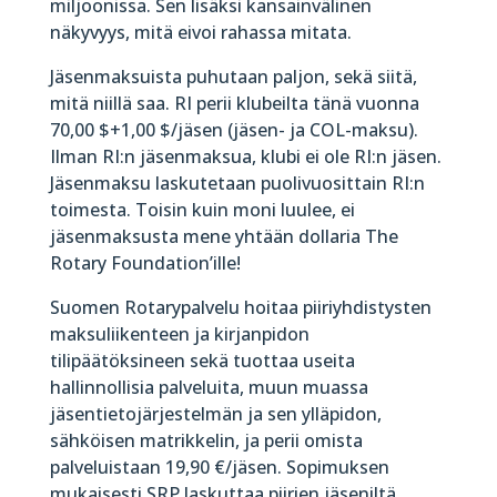
miljoonissa. Sen lisäksi kansainvälinen
näkyvyys, mitä eivoi rahassa mitata.
Jäsenmaksuista puhutaan paljon, sekä siitä,
mitä niillä saa. RI perii klubeilta tänä vuonna
70,00 $+1,00 $/jäsen (jäsen- ja COL-maksu).
Ilman RI:n jäsenmaksua, klubi ei ole RI:n jäsen.
Jäsenmaksu laskutetaan puolivuosittain RI:n
toimesta. Toisin kuin moni luulee, ei
jäsenmaksusta mene yhtään dollaria The
Rotary Foundation’ille!
Suomen Rotarypalvelu hoitaa piiriyhdistysten
maksuliikenteen ja kirjanpidon
tilipäätöksineen sekä tuottaa useita
hallinnollisia palveluita, muun muassa
jäsentietojärjestelmän ja sen ylläpidon,
sähköisen matrikkelin, ja perii omista
palveluistaan 19,90 €/jäsen. Sopimuksen
mukaisesti SRP laskuttaa piirien jäseniltä