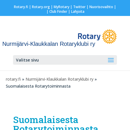
Rotary.fi
|
Rotary.org
|
MyRotary
|
Twitter
|
Nuorisovaihto
|
| Club Finder
| Lahjoita
Nurmijärvi-Klaukkalan Rotaryklubi ry
Valitse sivu
rotary.fi
»
Nurmijärvi-Klaukkalan Rotaryklubi ry
»
Suomalaisesta Rotarytoiminnasta
Suomalaisesta
Rotarytoiminnasta