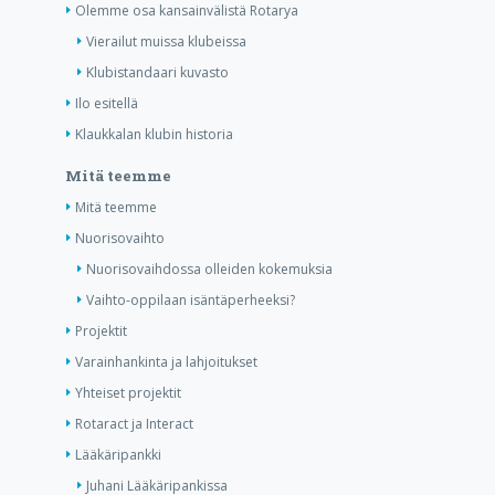
Olemme osa kansainvälistä Rotarya
Vierailut muissa klubeissa
Klubistandaari kuvasto
Ilo esitellä
Klaukkalan klubin historia
Mitä teemme
Mitä teemme
Nuorisovaihto
Nuorisovaihdossa olleiden kokemuksia
Vaihto-oppilaan isäntäperheeksi?
Projektit
Varainhankinta ja lahjoitukset
Yhteiset projektit
Rotaract ja Interact
Lääkäripankki
Juhani Lääkäripankissa