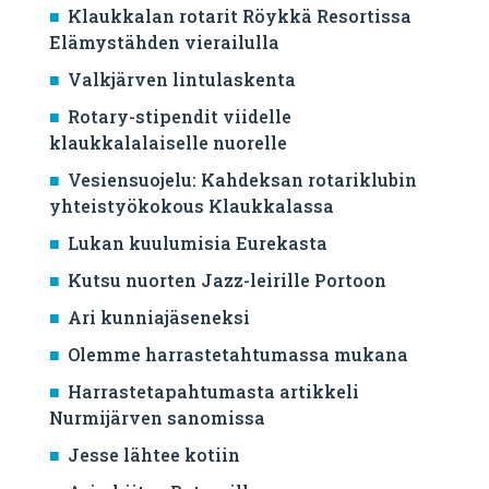
Klaukkalan rotarit Röykkä Resortissa
Elämystähden vierailulla
Valkjärven lintulaskenta
Rotary-stipendit viidelle
klaukkalalaiselle nuorelle
Vesiensuojelu: Kahdeksan rotariklubin
yhteistyökokous Klaukkalassa
Lukan kuulumisia Eurekasta
Kutsu nuorten Jazz-leirille Portoon
Ari kunniajäseneksi
Olemme harrastetahtumassa mukana
Harrastetapahtumasta artikkeli
Nurmijärven sanomissa
Jesse lähtee kotiin