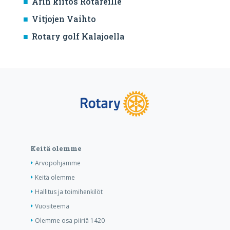
Arin kiitos Rotareille
Vitjojen Vaihto
Rotary golf Kalajoella
Keitä olemme
Arvopohjamme
Keitä olemme
Hallitus ja toimihenkilöt
Vuositeema
Olemme osa piiriä 1420