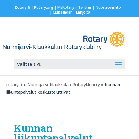
Rotary.fi
|
Rotary.org
|
MyRotary
|
Twitter
|
Nuorisovaihto
|
| Club Finder
| Lahjoita
Nurmijärvi-Klaukkalan Rotaryklubi ry
Valitse sivu
rotary.fi
»
Nurmijärvi-Klaukkalan Rotaryklubi ry
» Kunnan
liikuntapalvelut keskusteluttivat
Kunnan
liikuntapalvelut