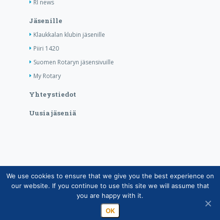
RI news
Jäsenille
Klaukkalan klubin jäsenille
Piiri 1420
Suomen Rotaryn jäsensivuille
My Rotary
Yhteystiedot
Uusia jäseniä
We use cookies to ensure that we give you the best experience on
Copyright © Suomen Rotarypalvelu ry 2026 |
our website. If you continue to use this site we will assume that
Jäsentietojärjestelmän tietosuojaseloste
|
Henkilötietojen
you are happy with it.
käsittely Rotarytoiminnassa
OK