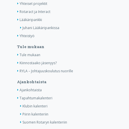
Yhteiset projektit
Rotaract ja Interact
Lääkäripankki
Juhani Lääkäripankissa
Yhteistyö
Tule mukaan
Tule mukaan
Kiinnostaako jäsenyys?
RYLA – Johtajuuskoulutus nuorille
Ajankohtaista
Ajankohtaista
Tapahtumakalenteri
Klubin kalenteri
Piirin kalenteriin
Suomen Rotaryn kalenteriin