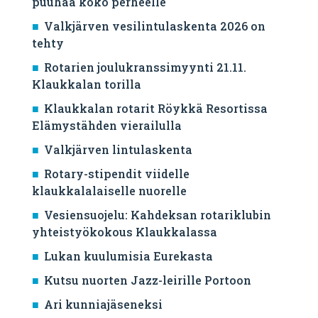
puuhaa koko perheelle
Valkjärven vesilintulaskenta 2026 on
tehty
Rotarien joulukranssimyynti 21.11.
Klaukkalan torilla
Klaukkalan rotarit Röykkä Resortissa
Elämystähden vierailulla
Valkjärven lintulaskenta
Rotary-stipendit viidelle
klaukkalalaiselle nuorelle
Vesiensuojelu: Kahdeksan rotariklubin
yhteistyökokous Klaukkalassa
Lukan kuulumisia Eurekasta
Kutsu nuorten Jazz-leirille Portoon
Ari kunniajäseneksi