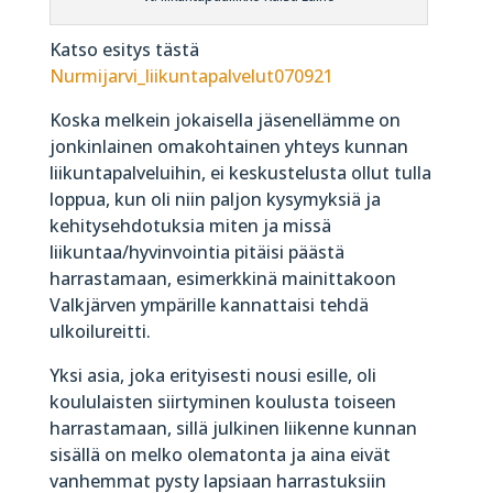
Katso esitys tästä
Nurmijarvi_liikuntapalvelut070921
Koska melkein jokaisella jäsenellämme on
jonkinlainen omakohtainen yhteys kunnan
liikuntapalveluihin, ei keskustelusta ollut tulla
loppua, kun oli niin paljon kysymyksiä ja
kehitysehdotuksia miten ja missä
liikuntaa/hyvinvointia pitäisi päästä
harrastamaan, esimerkkinä mainittakoon
Valkjärven ympärille kannattaisi tehdä
ulkoilureitti.
Yksi asia, joka erityisesti nousi esille, oli
koululaisten siirtyminen koulusta toiseen
harrastamaan, sillä julkinen liikenne kunnan
sisällä on melko olematonta ja aina eivät
vanhemmat pysty lapsiaan harrastuksiin