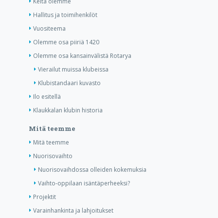
Keitä olemme
Hallitus ja toimihenkilöt
Vuositeema
Olemme osa piiriä 1420
Olemme osa kansainvälistä Rotarya
Vierailut muissa klubeissa
Klubistandaari kuvasto
Ilo esitellä
Klaukkalan klubin historia
Mitä teemme
Mitä teemme
Nuorisovaihto
Nuorisovaihdossa olleiden kokemuksia
Vaihto-oppilaan isäntäperheeksi?
Projektit
Varainhankinta ja lahjoitukset