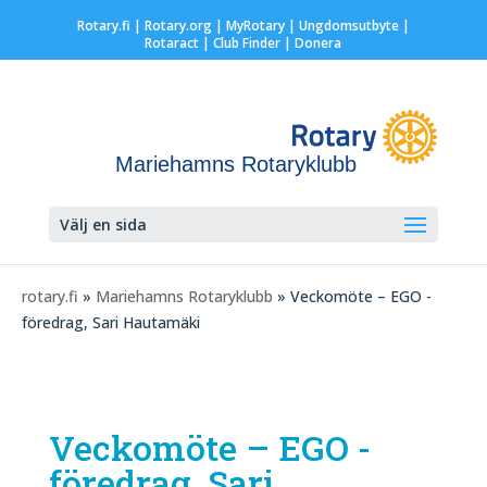
Rotary.fi
|
Rotary.org
|
MyRotary |
Ungdomsutbyte
|
Rotaract
| Club Finder
| Donera
Mariehamns Rotaryklubb
Välj en sida
rotary.fi
»
Mariehamns Rotaryklubb
» Veckomöte – EGO -
föredrag, Sari Hautamäki
Veckomöte – EGO -
föredrag, Sari