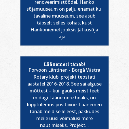
renoveerimistöödel. Hanko
sõjamuuseum on palju enamat kui
tavaline muuseum, see asub
täpselt selles kohas, kust
Hankoniemel jooksis Jätkusõja
ajal...
Läänemeri tänab!
Porvoon Läntinen - Borgå Västra
Rotary klubi projekt teostati
aastatel 2016-2018. See sai alguse
mõttest – kui igaüks meist teeb
midagi Läänemere heaks, on
lõpptulemus positiivne. Läänemeri
tänab meid selle eest, pakkudes
meile uusi võimalusi mere
nautimiseks. Projekt...