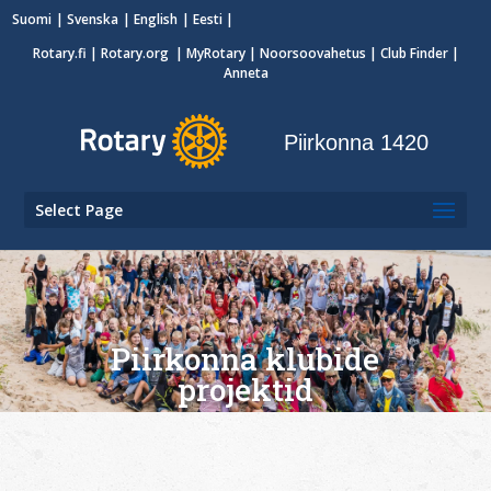
Suomi
Svenska
English
Eesti
Rotary.fi
|
Rotary.org
|
MyRotary
|
Noorsoovahetus
| Club Finder
|
Anneta
Piirkonna 1420
Select Page
Piirkonna klubide
projektid