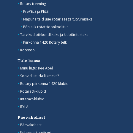
Rotary treening
PrePELS ja PELS
Näpunäiteid uue rotarlasega tutvumiseks
Põhjalik rotatsioonkoolitus
Tarvikud piirkondlikeks ja klubiüritusteks
Piirkonna 1420 Rotary telk
Koostöö
Tule kaasa
Minu lugu: Kee Abel
Soovid liituda liikmeks?
Rotary piirkonna 1420 klubid
Rotaract-klubid
Interact-klubid
RYLA
Päevakohast
Päevakohast
Kuberneri uudised