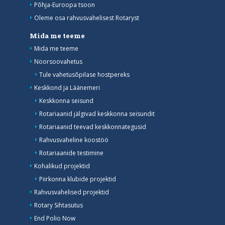
Põhja-Euroopa tsoon
Oleme osa rahvusvahelisest Rotaryst
Mida me teeme
Mida me teeme
Noorsoovahetus
Tule vahetusõpilase hostpereks
Keskkond ja Läänemeri
Keskkonna seisund
Rotariaanid jälgivad keskkonna seisundit
Rotariaanid teevad keskkonnategusid
Rahvusvaheline koostöö
Rotariaanide testimine
Kohalikud projektid
Piirkonna klubide projektid
Rahvusvahelised projektid
Rotary Sihtasutus
End Polio Now