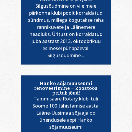
Silgusõudmine on viie meie
piirkonna klubi poolt korraldatud
sündmus, millega kogutakse raha
rannikuvete ja Läänemere
heaoluks. Üritust on korraldatud
juba aastast 2013, oktoobrikuu
esimesel pühapäeval.
Silgusõudmine...
Hanko sõjamuuseumi
renoveerimine – koostöös
peitub jõud!
Tammisaare Rotary klubi tuli
Soome 100 tähistamise aastal
Lääne-Uusimaa sõjaajaloo
ühendusele appi Hanko
sõjamuuseumi