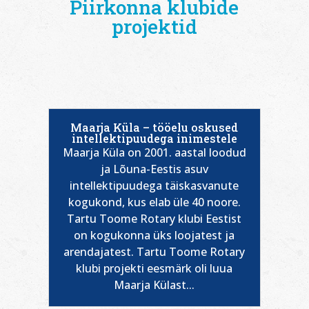
Piirkonna klubide
projektid
Maarja Küla – tööelu oskused
intellektipuudega inimestele
Maarja Küla on 2001. aastal loodud
ja Lõuna-Eestis asuv
intellektipuudega täiskasvanute
kogukond, kus elab üle 40 noore.
Tartu Toome Rotary klubi Eestist
on kogukonna üks loojatest ja
arendajatest. Tartu Toome Rotary
klubi projekti eesmärk oli luua
Maarja Külast...