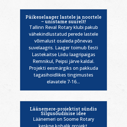
Päikeselaager lastele ja noortele
– unistame suurelt!
Tallinn Reval Rotary klubi pakub
vähekindlustatud perede lastele
võimalust osaleda põnevas
suvelaagris. Laager toimub Eesti
Lastekaitse Liidu laagripaigas
Remnikul, Peipsi järve kaldal.
Projekti eesmärgiks on pakkuda
tagasihoidlikes tingimustes
elavatele 7-16...
Läänemere-projektist sündis
Silgusõudmise idee
Läänemeri on Soome Rotary
keskne kohalik projekt.