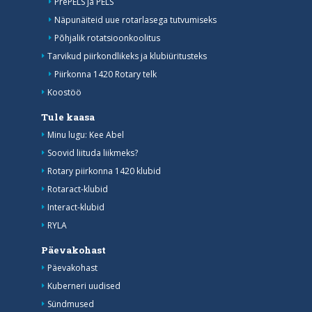
PrePELS ja PELS
Näpunäiteid uue rotarlasega tutvumiseks
Põhjalik rotatsioonkoolitus
Tarvikud piirkondlikeks ja klubiüritusteks
Piirkonna 1420 Rotary telk
Koostöö
Tule kaasa
Minu lugu: Kee Abel
Soovid liituda liikmeks?
Rotary piirkonna 1420 klubid
Rotaract-klubid
Interact-klubid
RYLA
Päevakohast
Päevakohast
Kuberneri uudised
Sündmused