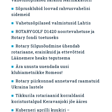
Sõprusklubid loovad rahvusvahelisi
sidemeid
Vahetusõpilased valmistusid Lahtis
ROTARYGOLF D1420 noortevahetuse ja
Rotary fondi toetuseks
Rotary Silgusõudmine ühendab
rotariaane, eraisikuid ja ettevõtteid
Läänemere heaks tegutsema
Ära unusta uuendada uusi
klubiametnikke Romeos!
Rotary piirkonnad annetavad raamatuid
Ukraina lastele
Tikkurila rotariaanid korraldasid
koristustalgud Keravanjoki jõe ääres
Kuberneri aprilli kuukiri –