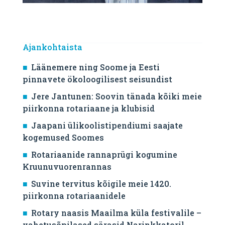
Ajankohtaista
Läänemere ning Soome ja Eesti
pinnavete ökoloogilisest seisundist
Jere Jantunen: Soovin tänada kõiki meie
piirkonna rotariaane ja klubisid
Jaapani ülikoolistipendiumi saajate
kogemused Soomes
Rotariaanide rannaprügi kogumine
Kruunuvuorenrannas
Suvine tervitus kõigile meie 1420.
piirkonna rotariaanidele
Rotary naasis Maailma küla festivalile –
vahetusõpilased särasid Narinkkatoril