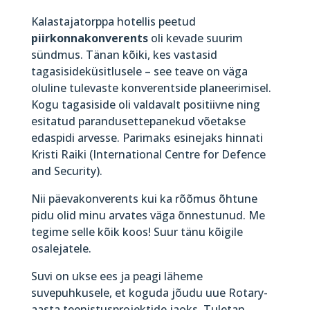
Kalastajatorppa hotellis peetud
piirkonnakonverents
oli kevade suurim
sündmus. Tänan kõiki, kes vastasid
tagasisideküsitlusele – see teave on väga
oluline tulevaste konverentside planeerimisel.
Kogu tagasiside oli valdavalt positiivne ning
esitatud parandusettepanekud võetakse
edaspidi arvesse. Parimaks esinejaks hinnati
Kristi Raiki (International Centre for Defence
and Security).
Nii päevakonverents kui ka rõõmus õhtune
pidu olid minu arvates väga õnnestunud. Me
tegime selle kõik koos! Suur tänu kõigile
osalejatele.
Suvi on ukse ees ja peagi läheme
suvepuhkusele, et koguda jõudu uue Rotary-
aasta teenistusprojektide jaoks. Tuletan