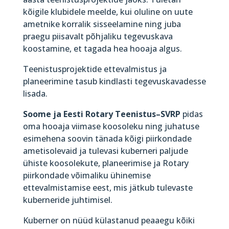
kõigile klubidele meelde, kui oluline on uute
ametnike korralik sisseelamine ning juba
praegu piisavalt põhjaliku tegevuskava
koostamine, et tagada hea hooaja algus.
Teenistusprojektide ettevalmistus ja
planeerimine tasub kindlasti tegevuskavadesse
lisada.
Soome ja Eesti Rotary Teenistus–SVRP
pidas
oma hooaja viimase koosoleku ning juhatuse
esimehena soovin tänada kõigi piirkondade
ametisolevaid ja tulevasi kuberneri paljude
ühiste koosolekute, planeerimise ja Rotary
piirkondade võimaliku ühinemise
ettevalmistamise eest, mis jätkub tulevaste
kuberneride juhtimisel.
Kuberner on nüüd külastanud peaaegu kõiki