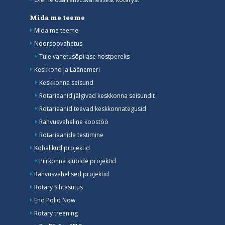
Mida me teeme
Mida me teeme
Noorsoovahetus
Tule vahetusõpilase hostpereks
Keskkond ja Läänemeri
Keskkonna seisund
Rotariaanid jälgivad keskkonna seisundit
Rotariaanid teevad keskkonnategusid
Rahvusvaheline koostöö
Rotariaanide testimine
Kohalikud projektid
Piirkonna klubide projektid
Rahvusvahelised projektid
Rotary Sihtasutus
End Polio Now
Rotary treening