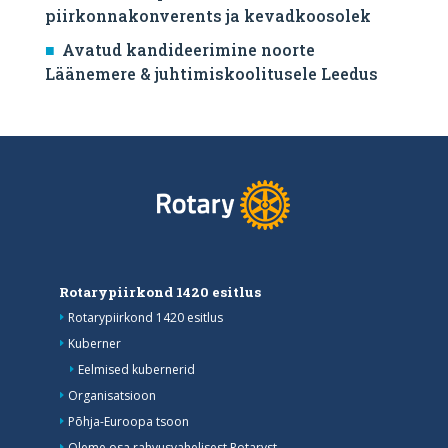
piirkonnakonverents ja kevadkoosolek
Avatud kandideerimine noorte
Läänemere & juhtimiskoolitusele Leedus
Rotarypiirkond 1420 esitlus
Rotarypiirkond 1420 esitlus
Kuberner
Eelmised kubernerid
Organisatsioon
Põhja-Euroopa tsoon
Oleme osa rahvusvahelisest Rotaryst