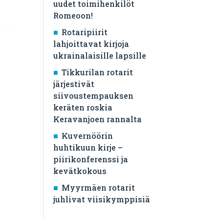
uudet toimihenkilöt
Romeoon!
Rotaripiirit
lahjoittavat kirjoja
ukrainalaisille lapsille
Tikkurilan rotarit
järjestivät
siivoustempauksen
keräten roskia
Keravanjoen rannalta
Kuvernöörin
huhtikuun kirje –
piirikonferenssi ja
kevätkokous
Myyrmäen rotarit
juhlivat viisikymppisiä