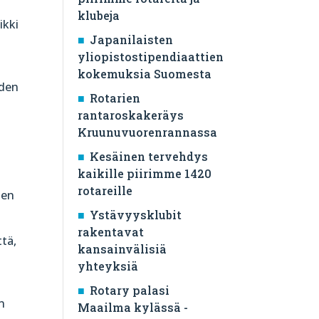
klubeja
ikki
Japanilaisten
yliopistostipendiaattien
kokemuksia Suomesta
iden
Rotarien
rantaroskakeräys
Kruunuvuorenrannassa
Kesäinen tervehdys
kaikille piirimme 1420
rotareille
ien
Ystävyysklubit
rakentavat
ttä,
kansainvälisiä
yhteyksiä
Rotary palasi
n
Maailma kylässä -