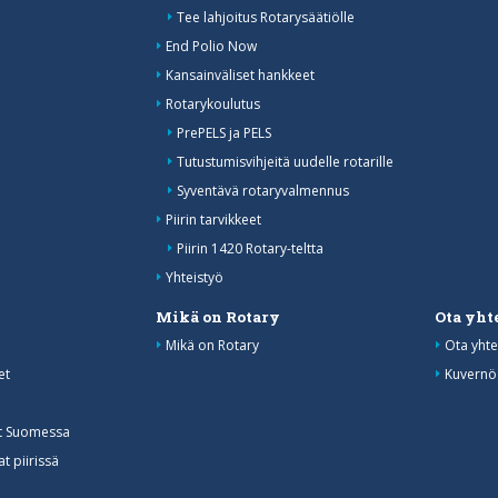
Tee lahjoitus Rotarysäätiölle
End Polio Now
Kansainväliset hankkeet
Rotarykoulutus
PrePELS ja PELS
Tutustumisvihjeitä uudelle rotarille
Syventävä rotaryvalmennus
Piirin tarvikkeet
Piirin 1420 Rotary-teltta
Yhteistyö
Mikä on Rotary
Ota yht
Mikä on Rotary
Ota yhte
et
Kuvernö
at Suomessa
t piirissä