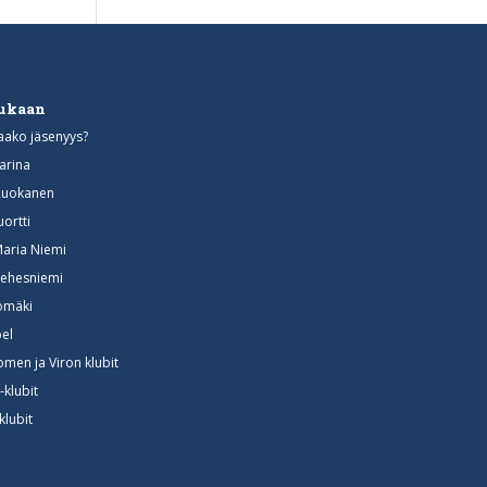
mukaan
aako jäsenyys?
arina
Ruokanen
uortti
Maria Niemi
ehesniemi
somäki
el
omen ja Viron klubit
-klubit
klubit