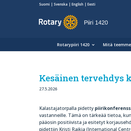
Suomi
Svenska
English
Eesti
Piiri 1420
Rotarypiiri 1420
Mitä teemme
Kesäinen tervehdys ka
27.5.2026
Kalastajatorpalla pidetty
piirikonferenss
vastanneille. Tämä on tärkeää tietoa, kun
pääosin positiivista ja esitetyt korjaus
pidettiin Kristi Raikia (International Cent