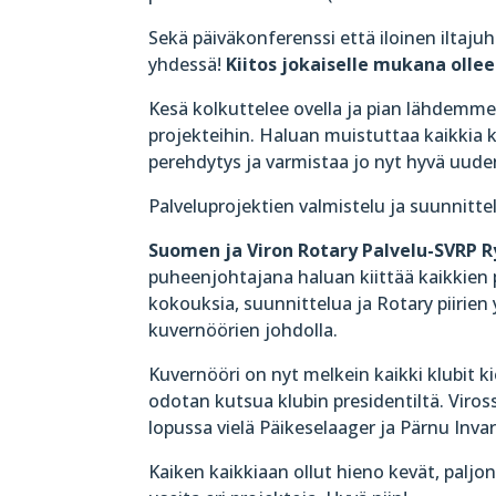
Sekä päiväkonferenssi että iloinen iltaju
yhdessä!
Kiitos jokaiselle mukana olleel
Kesä kolkuttelee ovella ja pian lähdemme
projekteihin. Haluan muistuttaa kaikkia k
perehdytys ja varmistaa jo nyt hyvä uude
Palveluprojektien valmistelu ja suunnitt
Suomen ja Viron Rotary Palvelu-SVRP R
puheenjohtajana haluan kiittää kaikkien pi
kokouksia, suunnittelua ja Rotary piirien
kuvernöörien johdolla.
Kuvernööri on nyt melkein kaikki klubit ki
odotan kutsua klubin presidentiltä. Viro
lopussa vielä Päikeselaager ja Pärnu Inva
Kaiken kaikkiaan ollut hieno kevät, paljo