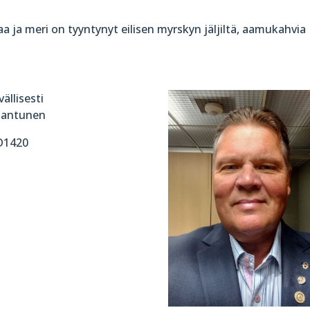
aa ja meri on tyyntynyt eilisen myrskyn jäljiltä, aamukahvia
ällisesti
 Jantunen
D1420