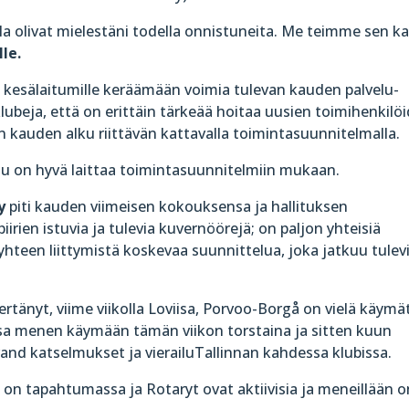
hla olivat mielestäni todella onnistuneita. Me teimme sen ka
le.
 kesälaitumille keräämään voimia tulevan kauden palvelu-
lubeja, että on erittäin tärkeää hoitaa uusien toimihenkilö
n kauden alku riittävän kattavalla toimintasuunnitelmalla.
elu on hyvä laittaa toimintasuunnitelmiin mukaan.
y
piti kauden viimeisen kokouksensa ja hallituksen
irien istuvia ja tulevia kuvernöörejä; on paljon yhteisiä
 yhteen liittymistä koskevaa suunnittelua, joka jatkuu tulev
ertänyt, viime viikolla Loviisa, Porvoo-Borgå on vielä käymä
ssa menen käymään tämän viikon torstaina ja sitten kuun
rand katselmukset ja vierailuTallinnan kahdessa klubissa.
n on tapahtumassa ja Rotaryt ovat aktiivisia ja meneillään o