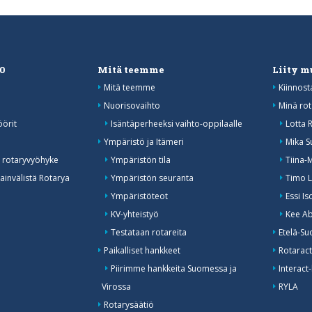
20
Mitä teemme
Liity 
Mitä teemme
Kiinnost
Nuorisovaihto
Minä rot
öörit
Isäntäperheeksi vaihto-oppilaalle
Lotta 
o
Ympäristö ja Itämeri
Mika S
 rotaryvyöhyke
Ympäristön tila
Tiina-
invälistä Rotarya
Ympäristön seuranta
Timo L
Ympäristöteot
Essi I
KV-yhteistyö
Kee Ab
Testataan rotareita
Etelä-Su
Paikalliset hankkeet
Rotaract
Piirimme hankkeita Suomessa ja
Interact-
Virossa
RYLA
Rotarysäätiö