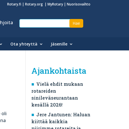
Rotary.fi
|
Rotary.org
|
MyRotary
|
Nuorisovaihto
hjoita
Ota yhteyttä
Jäsenille
Ajankohtaista
Vielä ehdit mukaan
rotareiden
sinileväseurantaan
kesällä 2026!
 oli
Jere Jantunen: Haluan
ana
kiittää kaikkia
piirimme rotareita ja