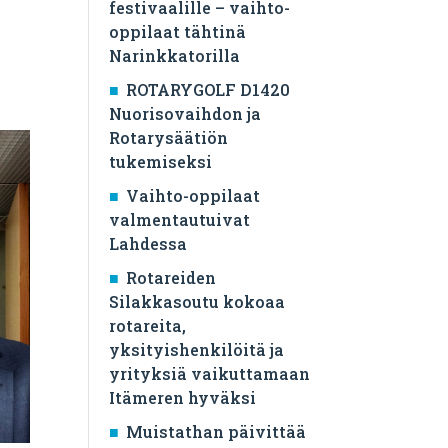
festivaalille – vaihto-
oppilaat tähtinä
Narinkkatorilla
ROTARYGOLF D1420
Nuorisovaihdon ja
Rotarysäätiön
tukemiseksi
Vaihto-oppilaat
valmentautuivat
Lahdessa
Rotareiden
Silakkasoutu kokoaa
rotareita,
yksityishenkilöitä ja
yrityksiä vaikuttamaan
Itämeren hyväksi
Muistathan päivittää