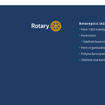
Rotarypiiri 14
Piirin 1420 esittely
Kuvernööri
Edelliset kuvern
Piirin organisaati
Pohjois-Euroopan
Olemme osa kansa