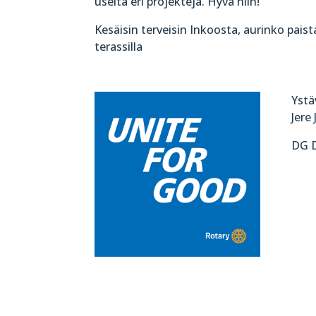
useita eri projekteja. Hyvä niin!
Kesäisin terveisin Inkoosta, aurinko paist
terassilla
Ystäv
Jere
DG 