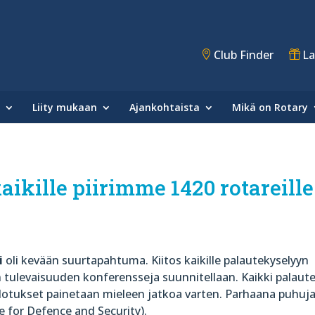
Club Finder
La
Liity mukaan
Ajankohtaista
Mikä on Rotary
ikille piirimme 1420 rotareille
i
oli kevään suurtapahtuma. Kiitos kaikille palautekyselyyn
 tulevaisuuden konferensseja suunnitellaan. Kaikki palaute
ehdotukset painetaan mieleen jatkoa varten. Parhaana puhuj
re for Defence and Security).