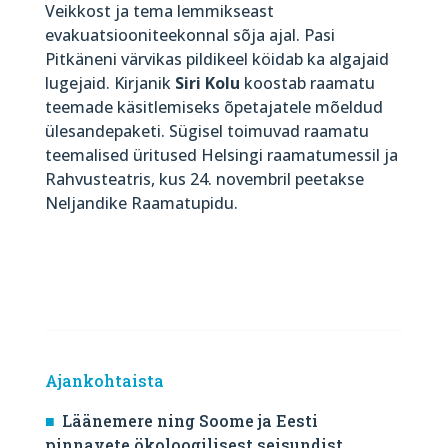
Veikkost ja tema lemmikseast
evakuatsiooniteekonnal sõja ajal. Pasi
Pitkäneni värvikas pildikeel köidab ka algajaid
lugejaid. Kirjanik
Siri Kolu
koostab raamatu
teemade käsitlemiseks õpetajatele mõeldud
ülesandepaketi. Sügisel toimuvad raamatu
teemalised üritused Helsingi raamatumessil ja
Rahvusteatris, kus 24. novembril peetakse
Neljandike Raamatupidu.
Ajankohtaista
Läänemere ning Soome ja Eesti
pinnavete ökoloogilisest seisundist