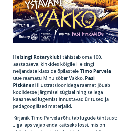
Helsingi Rotaryklubi
tähistab oma 100.
aastapäeva, kinkides kõigile Helsingi
neljandate klasside õpilastele
Timo Parvela
uue raamatu Minu sõber Vakko.
Pasi
Pitkäneni
illustratsioonidega raamat jõuab
koolidesse järgmisel sügisel ning sellega
kaasnevad lugemist innustavad üritused ja
pedagoogilised materjalid.
Kirjanik Timo Parvela rõhutab lugude tähtsust:
„Iga laps vajab enda kaitseks lossi, mis on