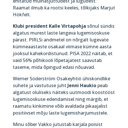
ehitatud muinasjuttudest ja lugudest.”
Raamat ilmub ka rootsi keeles, tõlkijaks Marjut
Hökfelt.
Klubi president Kalle Virtapohja
sõnul sündis
algatus murest laste langeva lugemisoskuse
pärast. PIRLSi andmetel on nõrgalt lugevate
kümneaastaste osakaal viimase kümne aasta
jooksul kahekordistunud. PISA 2022 näitab, et
vaid 56% põhikooli lõpetajatest saavutab
taseme, mida õpingud edasi nõuavad.
Werner Söderström Osakeyhtiö ühiskondlike
suhete ja vastutuse juht
Jenni Haukio
peab
algatust oluliseks näiteks uutmoodi koostööst
lugemisoskuse edendamisel ning märgib, et
raamatu kinkimine võib avaldada pikaajalist
positiivset mõju laste lugemisharjumustele.
Minu sõber Vakko jutustab karjala poisist