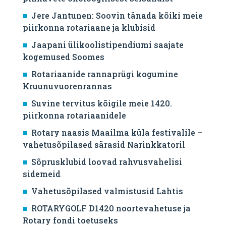
Jere Jantunen: Soovin tänada kõiki meie
piirkonna rotariaane ja klubisid
Jaapani ülikoolistipendiumi saajate
kogemused Soomes
Rotariaanide rannaprügi kogumine
Kruunuvuorenrannas
Suvine tervitus kõigile meie 1420.
piirkonna rotariaanidele
Rotary naasis Maailma küla festivalile –
vahetusõpilased särasid Narinkkatoril
Sõprusklubid loovad rahvusvahelisi
sidemeid
Vahetusõpilased valmistusid Lahtis
ROTARYGOLF D1420 noortevahetuse ja
Rotary fondi toetuseks