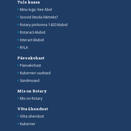
Tule kaasa
Minu lugu: Kee Abel
Soovid liituda liikmeks?
Rotary piirkonna 1420 klubid
Rotaract-klubid
Interact-klubid
RYLA
Päevakohast
Päevakohast
Kuberneri uudised
Sündmused
Mis on Rotary
Mis on Rotary
Võta ühendust
Võta ühendust
Kuberner