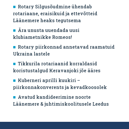
Rotary Silgusõudmine ühendab
rotariaane, eraisikuid ja ettevõtteid
Läänemere heaks tegutsema
Ära unusta uuendada uusi
klubiametnikke Romeos!
Rotary piirkonnad annetavad raamatuid
Ukraina lastele
Tikkurila rotariaanid korraldasid
koristustalgud Keravanjoki jõe ääres
Kuberneri aprilli kuukiri –
piirkonnakonverents ja kevadkoosolek
Avatud kandideerimine noorte
Läänemere & juhtimiskoolitusele Leedus