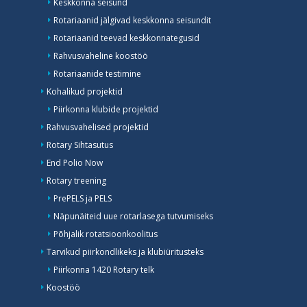
Keskkonna seisund
Rotariaanid jälgivad keskkonna seisundit
Rotariaanid teevad keskkonnategusid
Rahvusvaheline koostöö
Rotariaanide testimine
Kohalikud projektid
Piirkonna klubide projektid
Rahvusvahelised projektid
Rotary Sihtasutus
End Polio Now
Rotary treening
PrePELS ja PELS
Näpunäiteid uue rotarlasega tutvumiseks
Põhjalik rotatsioonkoolitus
Tarvikud piirkondlikeks ja klubiüritusteks
Piirkonna 1420 Rotary telk
Koostöö