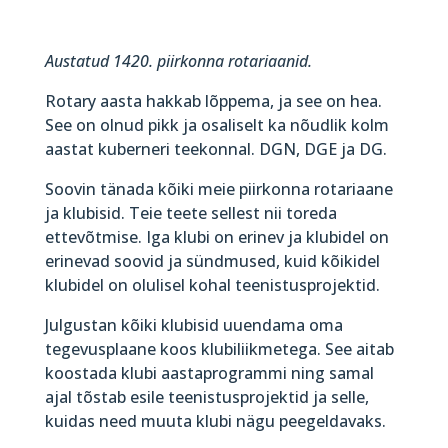
Austatud 1420. piirkonna rotariaanid.
Rotary aasta hakkab lõppema, ja see on hea.
See on olnud pikk ja osaliselt ka nõudlik kolm
aastat kuberneri teekonnal. DGN, DGE ja DG.
Soovin tänada kõiki meie piirkonna rotariaane
ja klubisid. Teie teete sellest nii toreda
ettevõtmise. Iga klubi on erinev ja klubidel on
erinevad soovid ja sündmused, kuid kõikidel
klubidel on olulisel kohal teenistusprojektid.
Julgustan kõiki klubisid uuendama oma
tegevusplaane koos klubiliikmetega. See aitab
koostada klubi aastaprogrammi ning samal
ajal tõstab esile teenistusprojektid ja selle,
kuidas need muuta klubi nägu peegeldavaks.