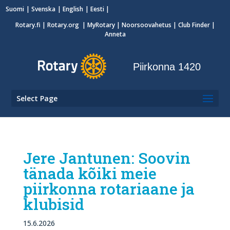
Suomi
Svenska
English
Eesti
Rotary.fi
|
Rotary.org
|
MyRotary
|
Noorsoovahetus
| Club Finder
|
Anneta
Piirkonna 1420
Select Page
Jere Jantunen: Soovin
tänada kõiki meie
piirkonna rotariaane ja
klubisid
15.6.2026