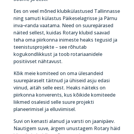
Ees on veel mõned klubikülastused Tallinnasse
ning samuti külastus Päikeselagrisse ja Pärnu
inva¬randa vaatama. Need on suurepärased
näited sellest, kuidas Rotary klubid saavad
teha oma piirkonna inimeste heaks tegusid ja
teenistusprojekte – see rõhutab
kogukondlikkust ja toob rotariaanidele
positiivset nähtavust.
Kõik meie komiteed on oma ülesandeid
suurepäraselt täitnud ja ühiseid asju edasi
viinud, aitäh selle eest. Heaks näiteks on
piirkonna konverents, kus kõikide komiteede
liikmed osalesid selle suure projekti
planeerimisel ja elluviimisel.
Suvi on kenasti alanud ja varsti on jaanipäev.
Nautigem suve, ärgem unustagem Rotary häid