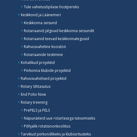
Tule vahetusõpilase hostpereks
Keskkond ja Läänemeri
Keskkonna seisund
Rotariaanid jälgivad keskkonna seisundit
Rotariaanid teevad keskkonnategusid
Rahvusvaheline koostöö
Rotariaanide testimine
Kohalikud projektid
Piirkonna klubide projektid
Rahvusvahelised projektid
Rotary Sihtasutus
End Polio Now
Rotary treening
PrePELS ja PELS
Näpunäiteid uue rotarlasega tutvumiseks
Põhjalik rotatsioonkoolitus
Tarvikud piirkondlikeks ja klubiüritusteks