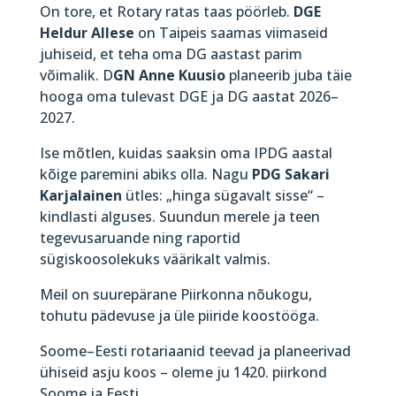
On tore, et Rotary ratas taas pöörleb.
DGE
Heldur Allese
on Taipeis saamas viimaseid
juhiseid, et teha oma DG aastast parim
võimalik. D
GN Anne Kuusio
planeerib juba täie
hooga oma tulevast DGE ja DG aastat 2026–
2027.
Ise mõtlen, kuidas saaksin oma IPDG aastal
kõige paremini abiks olla. Nagu
PDG Sakari
Karjalainen
ütles: „hinga sügavalt sisse“ –
kindlasti alguses. Suundun merele ja teen
tegevusaruande ning raportid
sügiskoosolekuks väärikalt valmis.
Meil on suurepärane Piirkonna nõukogu,
tohutu pädevuse ja üle piiride koostööga.
Soome–Eesti rotariaanid teevad ja planeerivad
ühiseid asju koos – oleme ju 1420. piirkond
Soome ja Eesti.