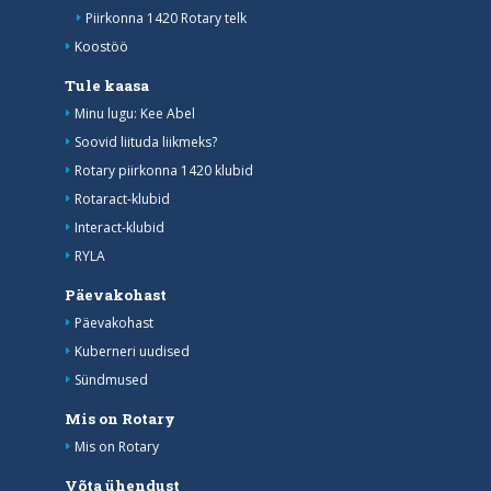
Piirkonna 1420 Rotary telk
Koostöö
Tule kaasa
Minu lugu: Kee Abel
Soovid liituda liikmeks?
Rotary piirkonna 1420 klubid
Rotaract-klubid
Interact-klubid
RYLA
Päevakohast
Päevakohast
Kuberneri uudised
Sündmused
Mis on Rotary
Mis on Rotary
Võta ühendust