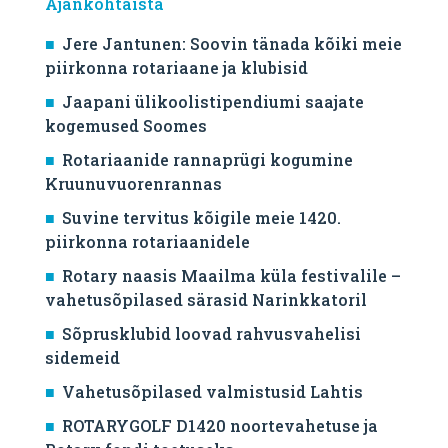
Ajankohtaista
Jere Jantunen: Soovin tänada kõiki meie
piirkonna rotariaane ja klubisid
Jaapani ülikoolistipendiumi saajate
kogemused Soomes
Rotariaanide rannaprügi kogumine
Kruunuvuorenrannas
Suvine tervitus kõigile meie 1420.
piirkonna rotariaanidele
Rotary naasis Maailma küla festivalile –
vahetusõpilased särasid Narinkkatoril
Sõprusklubid loovad rahvusvahelisi
sidemeid
Vahetusõpilased valmistusid Lahtis
ROTARYGOLF D1420 noortevahetuse ja