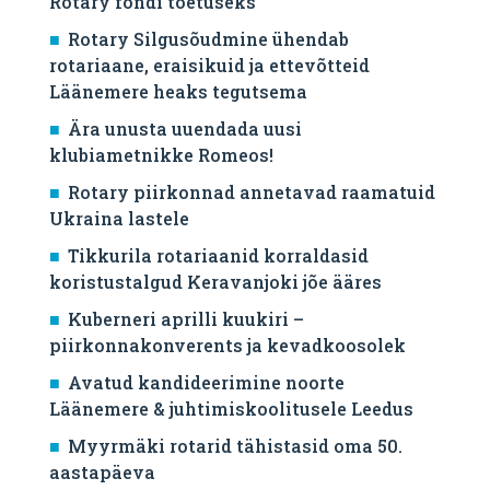
Rotary fondi toetuseks
Rotary Silgusõudmine ühendab
rotariaane, eraisikuid ja ettevõtteid
Läänemere heaks tegutsema
Ära unusta uuendada uusi
klubiametnikke Romeos!
Rotary piirkonnad annetavad raamatuid
Ukraina lastele
Tikkurila rotariaanid korraldasid
koristustalgud Keravanjoki jõe ääres
Kuberneri aprilli kuukiri –
piirkonnakonverents ja kevadkoosolek
Avatud kandideerimine noorte
Läänemere & juhtimiskoolitusele Leedus
Myyrmäki rotarid tähistasid oma 50.
aastapäeva