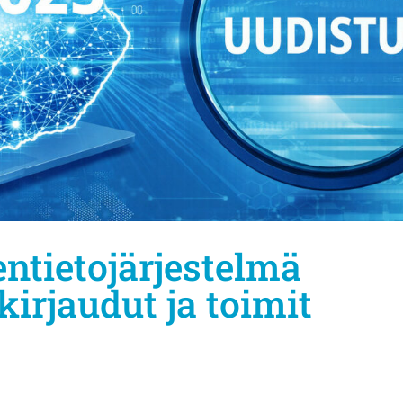
entietojärjestelmä
irjaudut ja toimit