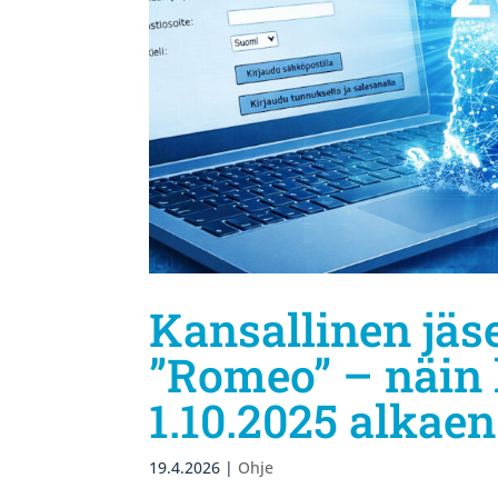
Kansallinen jäs
”Romeo” – näin k
1.10.2025 alkaen
19.4.2026
|
Ohje