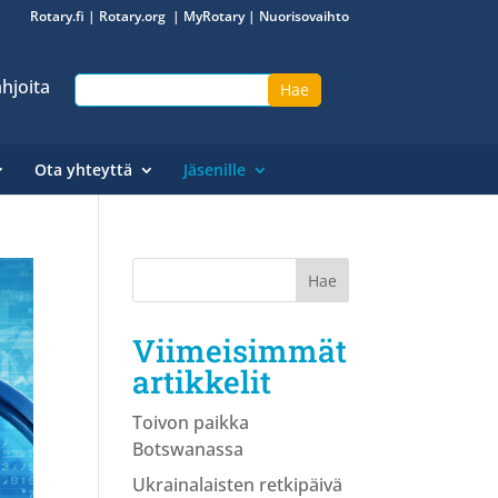
Rotary.fi
|
Rotary.org
|
MyRotary
|
Nuorisovaihto
hjoita
Ota yhteyttä
Jäsenille
Viimeisimmät
artikkelit
Toivon paikka
Botswanassa
Ukrainalaisten retkipäivä