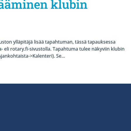
ääminen klubin
uston ylläpitäjä lisää tapahtuman, tässä tapauksessa
- eli rotary.fi-sivustolla. Tapahtuma tulee näkyviin klubin
ankohtaista->Kalenteri). Se...