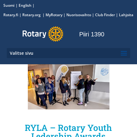
Suomi
English
Rotary.fi
|
Rotary.org
|
MyRotary
|
Nuorisovaihto
| Club Finder
| Lahjoita
Piiri 1390
Valitse sivu
RYLA – Rotary Youth
Ledership Awards