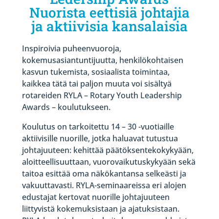
Nuorista eettisiä johtajia
ja aktiivisia kansalaisia
Inspiroivia puheenvuoroja,
kokemusasiantuntijuutta, henkilökohtaisen
kasvun tukemista, sosiaalista toimintaa,
kaikkea tätä tai paljon muuta voi sisältyä
rotareiden RYLA – Rotary Youth Leadership
Awards – koulutukseen.
Koulutus on tarkoitettu 14 – 30 -vuotiaille
aktiivisille nuorille, jotka haluavat tutustua
johtajuuteen: kehittää päätöksentekokykyään,
aloitteellisuuttaan, vuorovaikutuskykyään sekä
taitoa esittää oma näkökantansa selkeästi ja
vakuuttavasti. RYLA-seminaareissa eri alojen
edustajat kertovat nuorille johtajuuteen
liittyvistä kokemuksistaan ja ajatuksistaan.