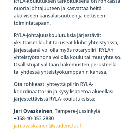
RYLA-koulutuksen tarkoituksena on rohkaista
nuoria johtajuuteen ja kasvattaa heitä
aktiiviseen kansalaisuuteen ja eettiseen
toimintatapaan.
RYLA-johtajuuskoulutuksia järjestävät
yksittäiset klubit tai useat klubit yhteistyössä,
järjestäjänä voi olla myös rotarypiiri. RYLAn
yhteistyötahona voi olla koulu tai muu yhteisö.
Osallistujat valitaan hakemusten perusteella
tai yhdessä yhteistyökumppanin kanssa.
Ota rohkeasti yhteyttä piirin RYLA-
koordinaattoriin ja kysy lisätietoa alueellasi
järjestettävistä RYLA-koulutuksista:
Jari Ovaskainen
, Tampere-Jussinkylä
+358-40-353 2880
jari.ovaskainen@student.lut.fi