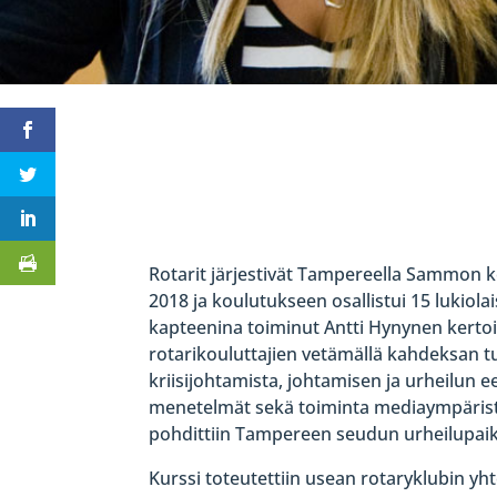
Rotarit järjestivät Tampereella Sammon ke
2018 ja koulutukseen osallistui 15 lukio
kapteenina toiminut Antti Hynynen kertoiva
rotarikouluttajien vetämällä kahdeksan tu
kriisijohtamista, johtamisen ja urheilun 
menetelmät sekä toiminta mediaympäristös
pohdittiin Tampereen seudun urheilupaikk
Kurssi toteutettiin usean rotaryklubin 