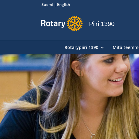
Suomi
English
Piiri 1390
Rotarypiiri 1390
Mitä teemm