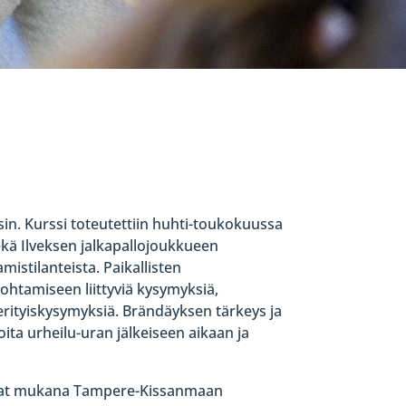
sin. Kurssi toteutettiin huhti-toukokuussa
ekä Ilveksen jalkapallojoukkueen
mistilanteista. Paikallisten
johtamiseen liittyviä kysymyksiä,
erityiskysymyksiä. Brändäyksen tärkeys ja
ta urheilu-uran jälkeiseen aikaan ja
olivat mukana Tampere-Kissanmaan