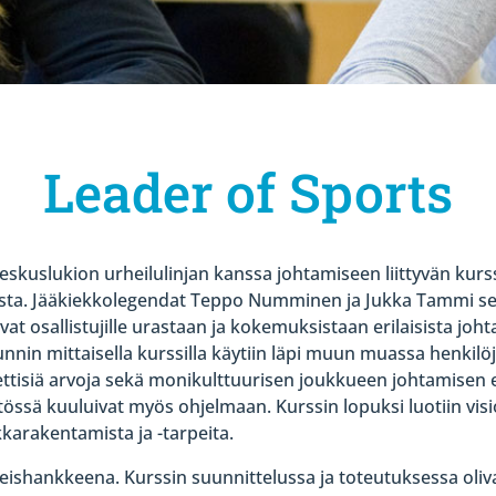
Leader of Sports
skuslukion urheilulinjan kanssa johtamiseen liittyvän kurs
laista. Jääkiekkolegendat Teppo Numminen ja Jukka Tammi s
t osallistujille urastaan ja kokemuksistaan erilaisista johta
nnin mittaisella kurssilla käytiin läpi muun muassa henkilö
eettisiä arvoja sekä monikulttuurisen joukkueen johtamisen 
sä kuuluivat myös ohjelmaan. Kurssin lopuksi luotiin visioi
arakentamista ja -tarpeita.
yhteishankkeena. Kurssin suunnittelussa ja toteutuksessa 