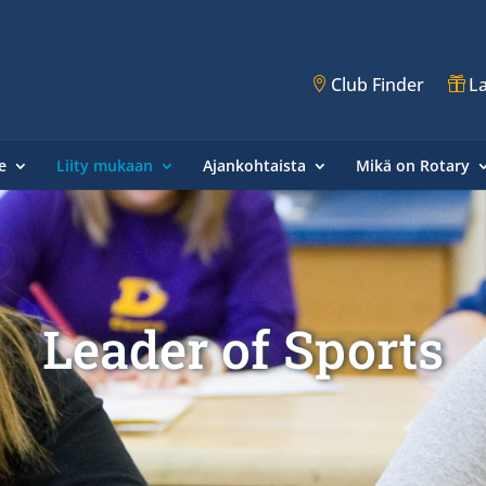
Club Finder
La
e
Liity mukaan
Ajankohtaista
Mikä on Rotary
Leader of Sports