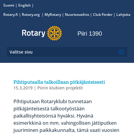
Suomi
English
Rotary.fi
|
Rotary.org
|
MyRotary
|
Nuorisovaihto
| Club Finder
| Lahjoita
Piiri 1390
Valitse sivu
Pihtiputaalla talkoillaan pitkäjänteisesti
15.3.2019
|
Piirin klubien projektit
Pihtiputaan Rotaryklubi tunnetaan
pitkäjänteisestä talkootyöstään
paikallisyhteisönsä hyväksi. Hyvänä
esimerkkinä on mm. vahingollisen jättiputken
juuriminen paikkakunnalta, tämä vaati vuosien