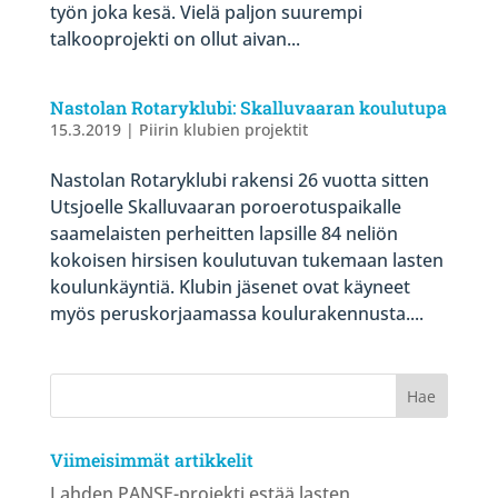
työn joka kesä. Vielä paljon suurempi
talkooprojekti on ollut aivan...
Nastolan Rotaryklubi: Skalluvaaran koulutupa
15.3.2019
|
Piirin klubien projektit
Nastolan Rotaryklubi rakensi 26 vuotta sitten
Utsjoelle Skalluvaaran poroerotuspaikalle
saamelaisten perheitten lapsille 84 neliön
kokoisen hirsisen koulutuvan tukemaan lasten
koulunkäyntiä. Klubin jäsenet ovat käyneet
myös peruskorjaamassa koulurakennusta....
Viimeisimmät artikkelit
Lahden PANSE-projekti estää lasten