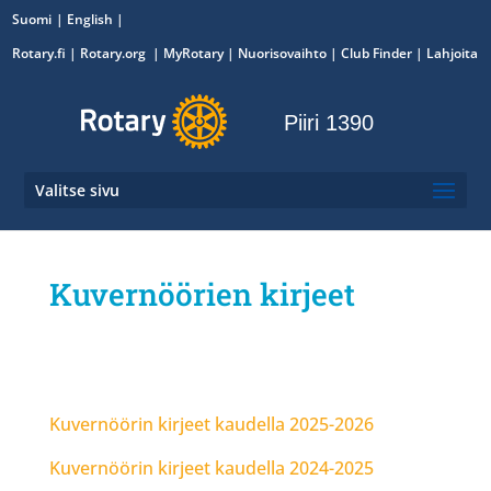
Suomi
English
Rotary.fi
|
Rotary.org
|
MyRotary
|
Nuorisovaihto
| Club Finder
| Lahjoita
Piiri 1390
Valitse sivu
Kuvernöörien kirjeet
Kuvernöörin kirjeet kaudella 2025-2026
Kuvernöörin kirjeet kaudella 2024-2025