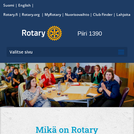
Suomi
English
Rotary.fi
|
Rotary.org
|
MyRotary
|
Nuorisovaihto
| Club Finder
| Lahjoita
Piiri 1390
Valitse sivu
Mikä on Rotary