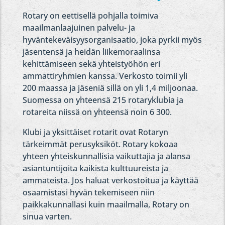
Rotary on eettisellä pohjalla toimiva
maailmanlaajuinen palvelu- ja
hyväntekeväisyysorganisaatio, joka pyrkii myös
jäsentensä ja heidän liikemoraalinsa
kehittämiseen sekä yhteistyöhön eri
ammattiryhmien kanssa.
Verkosto toimii yli
200 maassa ja jäseniä sillä on yli 1,4 miljoonaa.
Suomessa on yhteensä 215 rotaryklubia ja
rotareita niissä on yhteensä noin 6 300.
Klubi ja yksittäiset rotarit ovat Rotaryn
tärkeimmät perusyksiköt. Rotary kokoaa
yhteen yhteiskunnallisia vaikuttajia ja alansa
asiantuntijoita kaikista kulttuureista ja
ammateista. Jos haluat verkostoitua ja käyttää
osaamistasi hyvän tekemiseen niin
paikkakunnallasi kuin maailmalla, Rotary on
sinua varten.