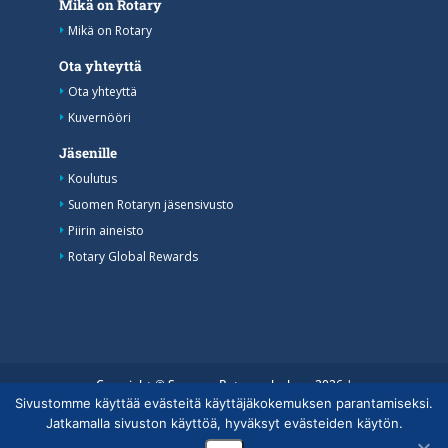
Mikä on Rotary
Mikä on Rotary
Ota yhteyttä
Ota yhteyttä
Kuvernööri
Jäsenille
Koulutus
Suomen Rotaryn jäsensivusto
Piirin aineisto
Rotary Global Rewards
Copyright © Suomen Rotarypalvelu ry 2026 |
Sivustomme käyttää evästeitä käyttäjäkokemuksen parantamiseksi.
Jäsentietojärjestelmän tietosuojaseloste
|
Henkilötietojen
Jatkamalla sivuston käyttöä, hyväksyt evästeiden käytön.
käsittely Rotarytoiminnassa