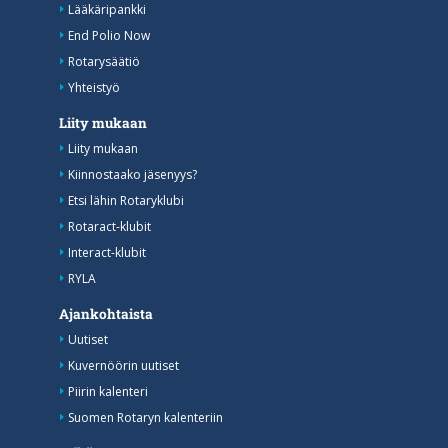
Lääkäripankki
End Polio Now
Rotarysäätiö
Yhteistyö
Liity mukaan
Liity mukaan
Kiinnostaako jäsenyys?
Etsi lähin Rotaryklubi
Rotaract-klubit
Interact-klubit
RYLA
Ajankohtaista
Uutiset
Kuvernöörin uutiset
Piirin kalenteri
Suomen Rotaryn kalenteriin