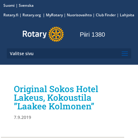
Suomi
Svenska
Rotary.fi
|
Rotary.org
|
MyRotary
|
Nuorisovaihto
| Club Finder
| Lahjoita
Piiri 1380
Valitse sivu
Original Sokos Hotel
Lakeus, Kokoustila
”Laakee Kolmonen”
7.9.2019