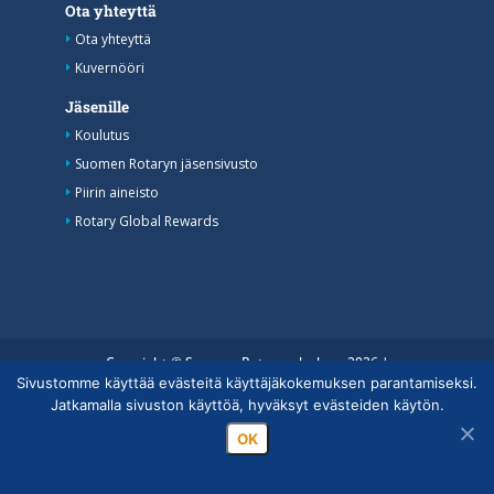
Ota yhteyttä
Ota yhteyttä
Kuvernööri
Jäsenille
Koulutus
Suomen Rotaryn jäsensivusto
Piirin aineisto
Rotary Global Rewards
Copyright © Suomen Rotarypalvelu ry 2026 |
Sivustomme käyttää evästeitä käyttäjäkokemuksen parantamiseksi.
Jäsentietojärjestelmän tietosuojaseloste
|
Henkilötietojen
Jatkamalla sivuston käyttöä, hyväksyt evästeiden käytön.
käsittely Rotarytoiminnassa
OK