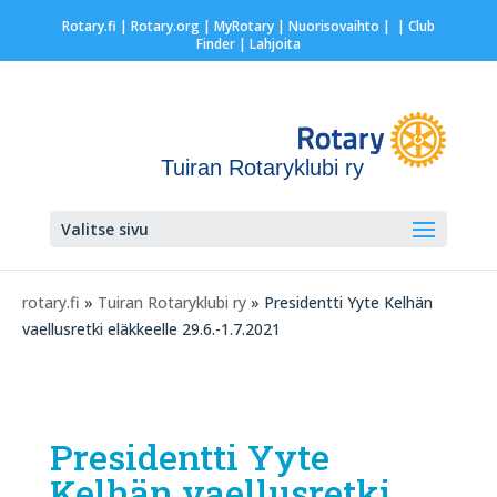
Rotary.fi
|
Rotary.org
|
MyRotary |
Nuorisovaihto
|
| Club
Finder
| Lahjoita
Tuiran Rotaryklubi ry
Valitse sivu
rotary.fi
»
Tuiran Rotaryklubi ry
» Presidentti Yyte Kelhän
vaellusretki eläkkeelle 29.6.-1.7.2021
Presidentti Yyte
Kelhän vaellusretki