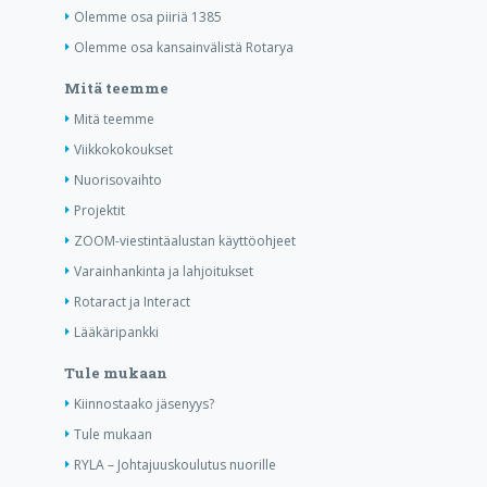
Olemme osa piiriä 1385
Olemme osa kansainvälistä Rotarya
Mitä teemme
Mitä teemme
Viikkokokoukset
Nuorisovaihto
Projektit
ZOOM-viestintäalustan käyttöohjeet
Varainhankinta ja lahjoitukset
Rotaract ja Interact
Lääkäripankki
Tule mukaan
Kiinnostaako jäsenyys?
Tule mukaan
RYLA – Johtajuuskoulutus nuorille