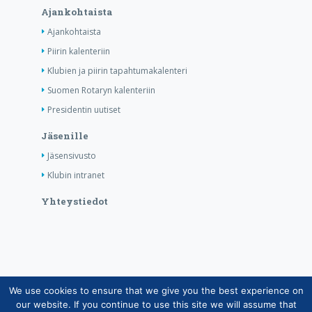
Ajankohtaista
Ajankohtaista
Piirin kalenteriin
Klubien ja piirin tapahtumakalenteri
Suomen Rotaryn kalenteriin
Presidentin uutiset
Jäsenille
Jäsensivusto
Klubin intranet
Yhteystiedot
We use cookies to ensure that we give you the best experience on
Copyright © Suomen Rotarypalvelu ry 2026 |
our website. If you continue to use this site we will assume that
Jäsentietojärjestelmän tietosuojaseloste
|
Henkilötietojen