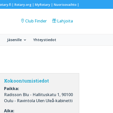
otary.fi
Rotary.org
MyRotary |
Nuorisovaihto
|
|
|
Club Finder
Lahjoita
Jäsenille
Yhteystiedot
Kokoontumistiedot
Paikka:
Radisson Blu - Hallituskatu 1, 90100
Oulu - Ravintola Ulen Uleå-kabinetti
Aika: