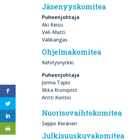
Jäsenyyskomitea
Puheenjohtaja
Aki Keisu
Veli-Matti
Välikangas
Ohjelmakomitea
Kehitysnyrkki
Puheenjohtaja
Jorma Tapio
Ilkka Kronqvist
Antti Kontio
Nuorisovaihtokomitea
Seppo Keränen
Julkisuuskuvakomitea