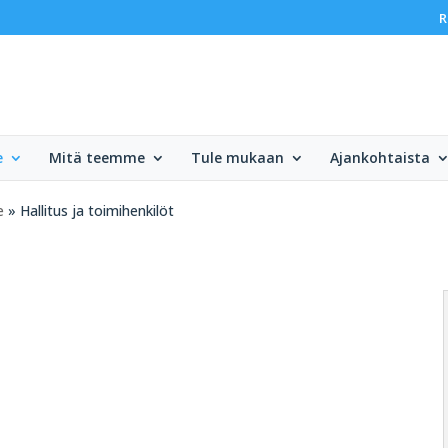
R
e
Mitä teemme
Tule mukaan
Ajankohtaista
e
» Hallitus ja toimihenkilöt