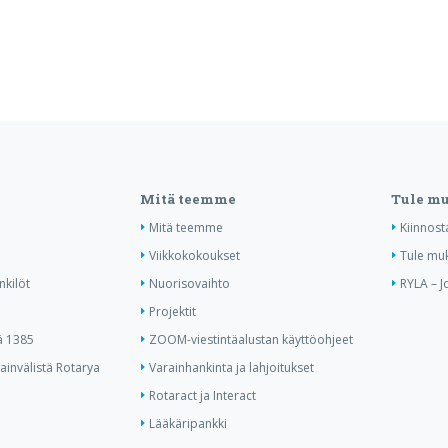
Mitä teemme
Tule m
Mitä teemme
Kiinnost
Viikkokokoukset
Tule mu
nkilöt
Nuorisovaihto
RYLA – J
Projektit
ä 1385
ZOOM-viestintäalustan käyttöohjeet
invälistä Rotarya
Varainhankinta ja lahjoitukset
Rotaract ja Interact
Lääkäripankki