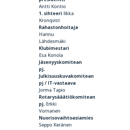
Antti Kontio
1. sihteeri
Ilkka
Kronqvist
Rahastonhoitaja
Hannu
Lähdesmäki
Klubimestari
Esa Konola
Jäsenyyskomitean
pj.
Julkisuuskuvakomitean
pj / IT-vastaava
Jorma Tapio
Rotarysääätiökomitean
pj.
Erkki
Vornanen
Nuorisovaihtoasiamies
Seppo Keränen