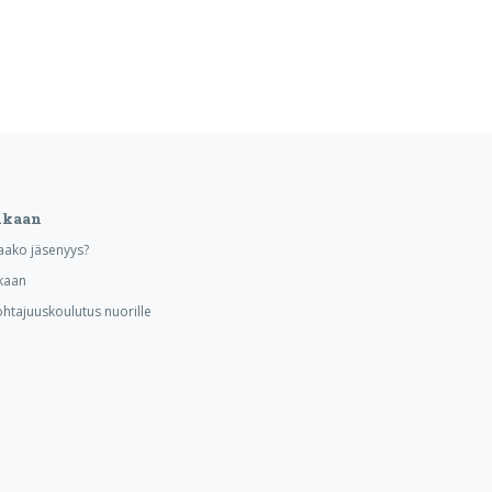
ukaan
aako jäsenyys?
kaan
ohtajuuskoulutus nuorille