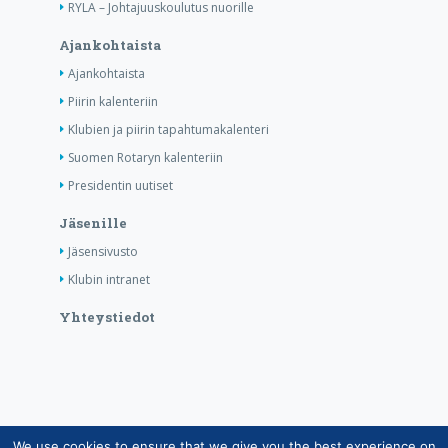
RYLA – Johtajuuskoulutus nuorille
Ajankohtaista
Ajankohtaista
Piirin kalenteriin
Klubien ja piirin tapahtumakalenteri
Suomen Rotaryn kalenteriin
Presidentin uutiset
Jäsenille
Jäsensivusto
Klubin intranet
Yhteystiedot
We use cookies to ensure that we give you the best experience on
Copyright © Suomen Rotarypalvelu ry 2026 |