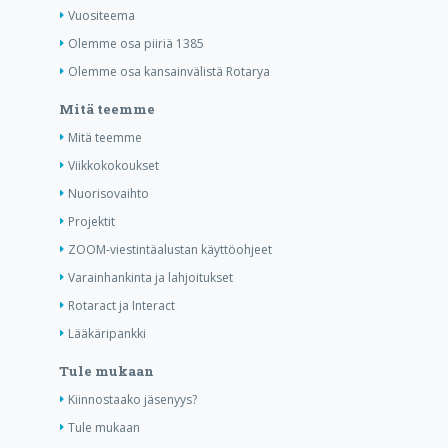
Vuositeema
Olemme osa piiriä 1385
Olemme osa kansainvälistä Rotarya
Mitä teemme
Mitä teemme
Viikkokokoukset
Nuorisovaihto
Projektit
ZOOM-viestintäalustan käyttöohjeet
Varainhankinta ja lahjoitukset
Rotaract ja Interact
Lääkäripankki
Tule mukaan
Kiinnostaako jäsenyys?
Tule mukaan