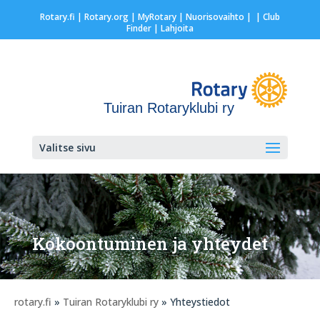
Rotary.fi
|
Rotary.org
|
MyRotary |
Nuorisovaihto
|
| Club
Finder
| Lahjoita
Tuiran Rotaryklubi ry
Valitse sivu
Kokoontuminen ja yhteydet
rotary.fi
»
Tuiran Rotaryklubi ry
» Yhteystiedot