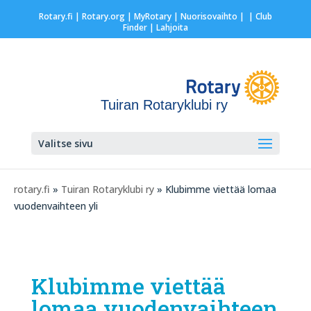
Rotary.fi
|
Rotary.org
|
MyRotary |
Nuorisovaihto
|
| Club
Finder
| Lahjoita
Tuiran Rotaryklubi ry
Valitse sivu
rotary.fi
»
Tuiran Rotaryklubi ry
» Klubimme viettää lomaa
vuodenvaihteen yli
Klubimme viettää
lomaa vuodenvaihteen