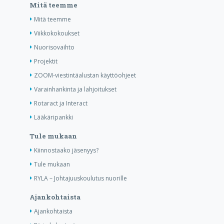
Mitä teemme
Mitä teemme
Viikkokokoukset
Nuorisovaihto
Projektit
ZOOM-viestintäalustan käyttöohjeet
Varainhankinta ja lahjoitukset
Rotaract ja Interact
Lääkäripankki
Tule mukaan
Kiinnostaako jäsenyys?
Tule mukaan
RYLA – Johtajuuskoulutus nuorille
Ajankohtaista
Ajankohtaista