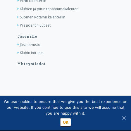
Piirin kalenteriin
Klubien ja piirin tapahtumakalenteri
Suomen Rotaryn kalenteriin
Presidentin uutiset
Jäsenille
Jäsensivusto
Klubin intranet
Yhteystiedot
We use cookies to ensure that we give you the best experience on
Copyright © Suomen Rotarypalvelu ry 2026 |
our website. If you continue to use this site we will assume that
Jäsentietojärjestelmän tietosuojaseloste
|
Henkilötietojen
you are happy with it.
käsittely Rotarytoiminnassa
OK