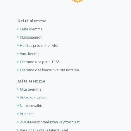
Keitä olemme
Keitä olemme
Klubisäännöt
Hallitus ja toimihenkilöt
Vuositeema
Olemme osa piiriä 1385
Olemme osa kansainvälistä Rotarya
Mitä teemme
Mitä teemme
Viikkokokoukset
Nuorisovaihto
Projektit
ZOOM-viestintäalustan käyttöohjeet
Varainhankinta ja lahjoitukset