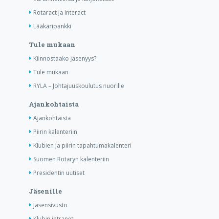
Rotaract ja Interact
Lääkäripankki
Tule mukaan
Kiinnostaako jäsenyys?
Tule mukaan
RYLA – Johtajuuskoulutus nuorille
Ajankohtaista
Ajankohtaista
Piirin kalenteriin
Klubien ja piirin tapahtumakalenteri
Suomen Rotaryn kalenteriin
Presidentin uutiset
Jäsenille
Jäsensivusto
Klubin intranet