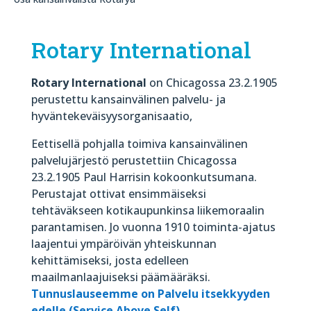
Rotary International
Rotary International
on Chicagossa 23.2.1905
perustettu kansainvälinen palvelu- ja
hyväntekeväisyysorganisaatio,
Eettisellä pohjalla toimiva kansainvälinen
palvelujärjestö
perustettiin Chicagossa
23.2.1905 Paul Harrisin kokoonkutsumana.
Perustajat ottivat ensimmäiseksi
tehtäväkseen kotikaupunkinsa liikemoraalin
parantamisen.
Jo vuonna 1910 toiminta-ajatus
laajentui ympäröivän yhteiskunnan
kehittämiseksi, josta edelleen
maailmanlaajuiseksi päämääräksi.
Tunnuslauseemme on Palvelu itsekkyyden
edelle (Service Above Self).