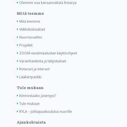
Olemme osa kansainvälistä Rotarya
Mitä teemme
Mitä teemme
Viikkokokoukset
Nuorisovaihto
Projektit
ZOOM-viestintäalustan käyttöohjeet
Varainhankinta ja lahjoitukset
Rotaract ja Interact
Lääkäripankki
Tule mukaan
Kiinnostaako jäsenyys?
Tule mukaan
RYLA – Johtajuuskoulutus nuorille
Ajankohtaista