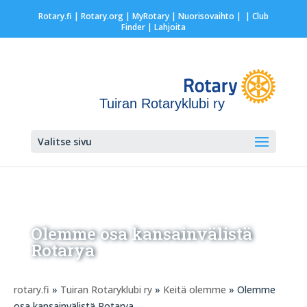
Rotary.fi
|
Rotary.org
|
MyRotary |
Nuorisovaihto
|
| Club
Finder
| Lahjoita
Tuiran Rotaryklubi ry
Valitse sivu
Olemme osa kansainvälistä
Rotarya
rotary.fi
»
Tuiran Rotaryklubi ry
»
Keitä olemme
» Olemme
osa kansainvälistä Rotarya