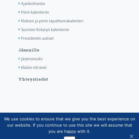
Ajankohtaista
Piirin kalenteriin
Klubien ja piirin tapahtumakalenteri
Suomen Rotaryn kalenteriin
Presidentin uutiset
Jäsenille
Jäsensivusto
Klubin intranet
Yhteystiedot
We use cookies to ensure that we give you the best experience on
Copyright © Suomen Rotarypalvelu ry 2026 |
our website. If you continue to use this site we will assume that
Jäsentietojärjestelmän tietosuojaseloste
|
Henkilötietojen
you are happy with it.
käsittely Rotarytoiminnassa