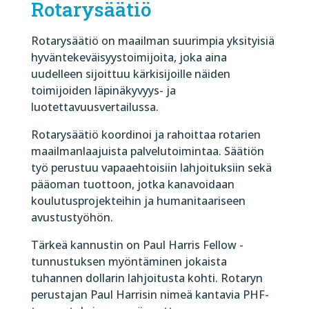
Rotarysäätiö
Rotarysäätiö on maailman suurimpia yksityisiä
hyväntekeväisyystoimijoita, joka aina
uudelleen sijoittuu kärkisijoille näiden
toimijoiden läpinäkyvyys- ja
luotettavuusvertailussa.
Rotarysäätiö koordinoi ja rahoittaa rotarien
maailmanlaajuista palvelutoimintaa. Säätiön
työ perustuu vapaaehtoisiin lahjoituksiin sekä
pääoman tuottoon, jotka kanavoidaan
koulutusprojekteihin ja humanitaariseen
avustustyöhön.
Tärkeä kannustin on Paul Harris Fellow -
tunnustuksen myöntäminen jokaista
tuhannen dollarin lahjoitusta kohti. Rotaryn
perustajan Paul Harrisin nimeä kantavia PHF-