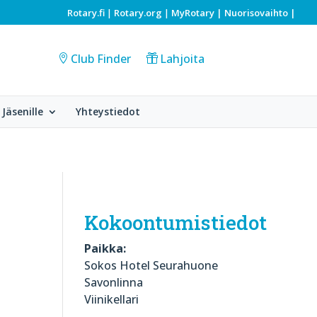
Rotary.fi
Rotary.org
MyRotary |
Nuorisovaihto
|
|
|
Club Finder
Lahjoita
Jäsenille
Yhteystiedot
Kokoontumistiedot
Paikka:
Sokos Hotel Seurahuone
Savonlinna
Viinikellari