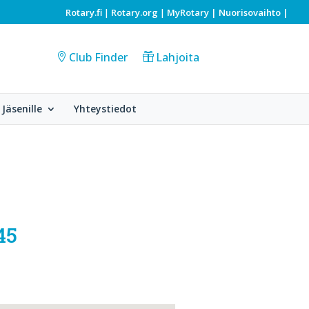
Rotary.fi
Rotary.org
MyRotary |
Nuorisovaihto
|
|
|
Club Finder
Lahjoita
Jäsenille
Yhteystiedot
45