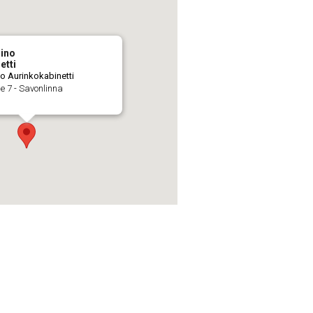
sino
etti
o Aurinkokabinetti
ie 7 - Savonlinna