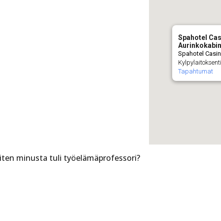
Spahotel Ca
Aurinkokabin
Spahotel Casin
Kylpylaitoksent
Tapahtumat
miten minusta tuli työelämäprofessori?