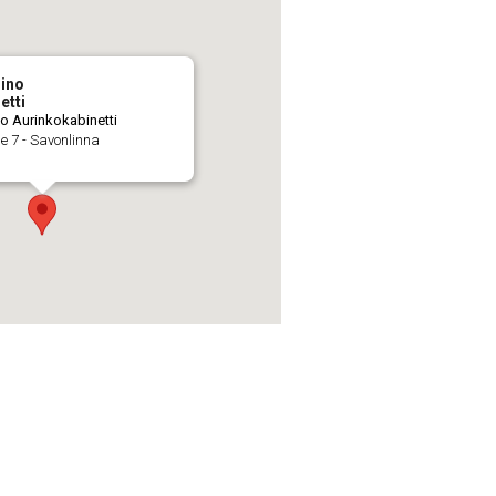
sino
etti
o Aurinkokabinetti
ie 7 - Savonlinna