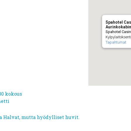
Spahotel Ca
Aurinkokabin
Spahotel Casin
Kylpylaitoksent
Tapahtumat
.30 kokous
etti
a Halvat, mutta hyödylliset huvit.