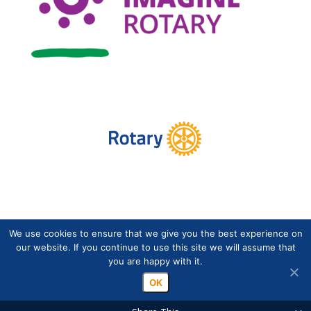
We use cookies to ensure that we give you the best experience on
Copyright © Suomen Rotarypalvelu ry 2026 |
our website. If you continue to use this site we will assume that
Jäsentietojärjestelmän tietosuojaseloste
|
Henkilötietojen
you are happy with it.
käsittely Rotarytoiminnassa
OK