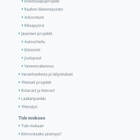
Rokotusapuprojekti
Raahen liikennepuisto
Arboretum
Riksapyörä
Jäsenten projektit
Autourheilu
Entisöinti
Joulupuut
Veneenrakennus
Varainhankinta ja lahjoitukset
Yhteiset projektit
Rotaract ja Interact
Lääkäripankki
Yhteistyö
Tule mukaan
Tule mukaan
Kiinnostaako jäsenyys?