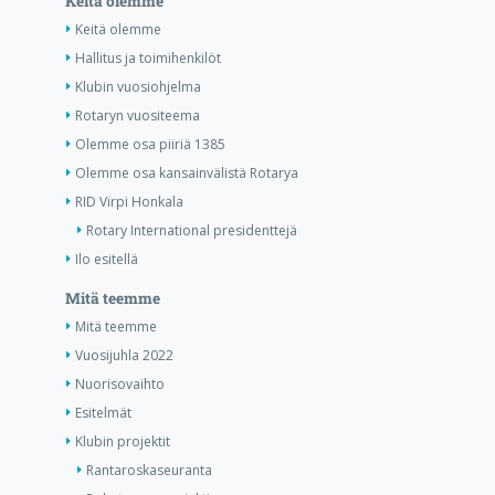
Keitä olemme
Keitä olemme
Hallitus ja toimihenkilöt
Klubin vuosiohjelma
Rotaryn vuositeema
Olemme osa piiriä 1385
Olemme osa kansainvälistä Rotarya
RID Virpi Honkala
Rotary International presidenttejä
Ilo esitellä
Mitä teemme
Mitä teemme
Vuosijuhla 2022
Nuorisovaihto
Esitelmät
Klubin projektit
Rantaroskaseuranta