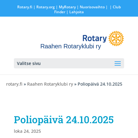
Rotary.fi
|
Rotary.org
|
MyRotary |
Nuorisovaihto
|
| Club
Finder
| Lahjoita
Raahen Rotaryklubi ry
Valitse sivu
rotary.fi
»
Raahen Rotaryklubi ry
» Poliopäivä 24.10.2025
Poliopäivä 24.10.2025
loka 24, 2025