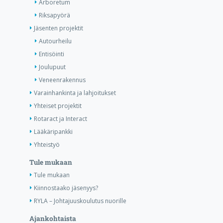
Arboretum
Riksapyörä
Jäsenten projektit
Autourheilu
Entisöinti
Joulupuut
Veneenrakennus
Varainhankinta ja lahjoitukset
Yhteiset projektit
Rotaract ja Interact
Lääkäripankki
Yhteistyö
Tule mukaan
Tule mukaan
Kiinnostaako jäsenyys?
RYLA – Johtajuuskoulutus nuorille
Ajankohtaista