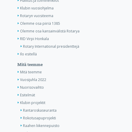
Hallitus ja toimihenkilöt
Klubin vuosiohjelma
Rotaryn vuositeema
Olemme osa piiriä 1385
Olemme osa kansainvälistä Rotarya
RID Virpi Honkala
Rotary International presidenttejä
Ilo esitellä
Mitä teemme
Mitä teemme
Vuosijuhla 2022
Nuorisovaihto
Esitelmät
Klubin projektit
Rantaroskaseuranta
Rokotusapuprojekti
Raahen liikennepuisto