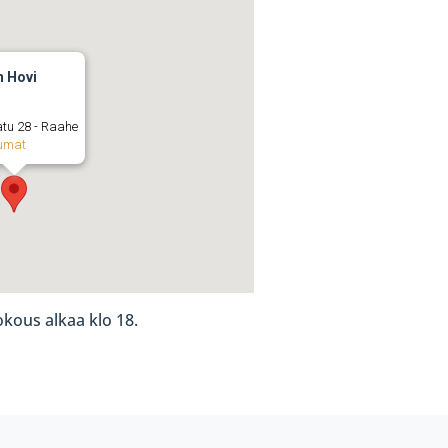
n Hovi
atu 28 - Raahe
umat
kous alkaa klo 18.