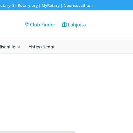
otary.fi
Rotary.org
MyRotary |
Nuorisovaihto
|
|
|
Club Finder
Lahjoita
Jäsenille
Yhteystiedot