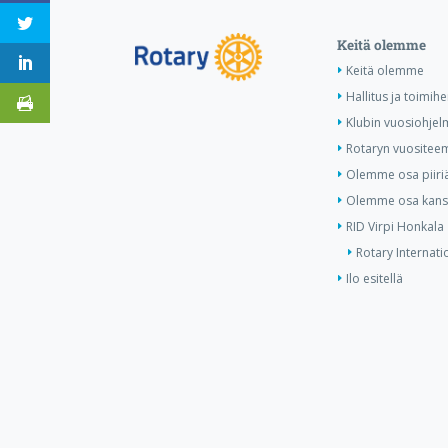
Keitä olemme
Keitä olemme
Hallitus ja toimihe
Klubin vuosiohjel
Rotaryn vuositee
Olemme osa piiri
Olemme osa kansa
RID Virpi Honkala
Rotary Internati
Ilo esitellä