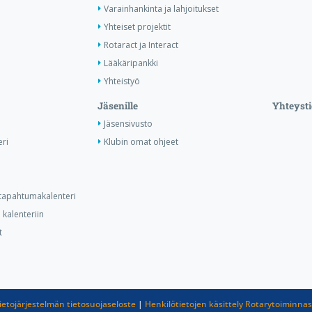
Varainhankinta ja lahjoitukset
Yhteiset projektit
Rotaract ja Interact
Lääkäripankki
Yhteistyö
Jäsenille
Yhteysti
Jäsensivusto
ri
Klubin omat ohjeet
n tapahtumakalenteri
kalenteriin
t
ietojärjestelmän tietosuojaseloste
|
Henkilötietojen käsittely Rotarytoiminna