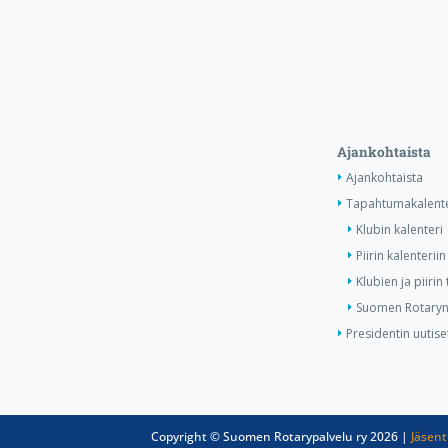
Ajankohtaista
Ajankohtaista
Tapahtumakalente
Klubin kalenteri
Piirin kalenteriin
Klubien ja piiri
Suomen Rotaryn 
Presidentin uutise
Copyright © Suomen Rotarypalvelu ry 2026 |
Jäsent