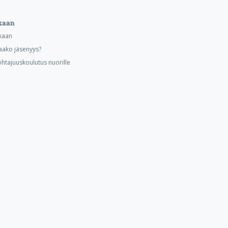
kaan
kaan
aako jäsenyys?
ohtajuuskoulutus nuorille