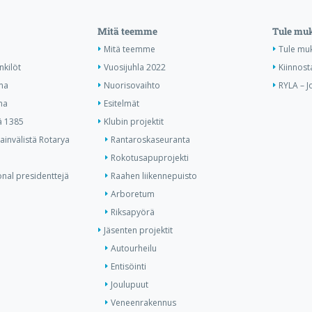
Mitä teemme
Tule mu
Mitä teemme
Tule mu
nkilöt
Vuosijuhla 2022
Kiinnost
ma
Nuorisovaihto
RYLA – J
ma
Esitelmät
ä 1385
Klubin projektit
invälistä Rotarya
Rantaroskaseuranta
Rokotusapuprojekti
onal presidenttejä
Raahen liikennepuisto
Arboretum
Riksapyörä
Jäsenten projektit
Autourheilu
Entisöinti
Joulupuut
Veneenrakennus