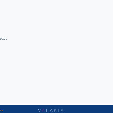
edot
ssa