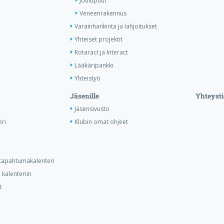
Joulupuut
Veneenrakennus
Varainhankinta ja lahjoitukset
Yhteiset projektit
Rotaract ja Interact
Lääkäripankki
Yhteistyö
Jäsenille
Yhteysti
Jäsensivusto
ri
Klubin omat ohjeet
n tapahtumakalenteri
kalenteriin
t