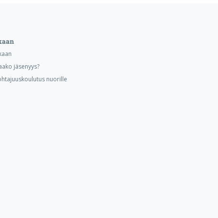
kaan
kaan
aako jäsenyys?
ohtajuuskoulutus nuorille