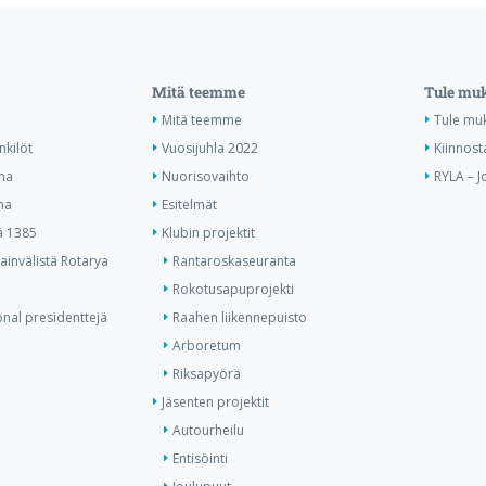
Mitä teemme
Tule mu
Mitä teemme
Tule mu
nkilöt
Vuosijuhla 2022
Kiinnost
ma
Nuorisovaihto
RYLA – J
ma
Esitelmät
ä 1385
Klubin projektit
invälistä Rotarya
Rantaroskaseuranta
Rokotusapuprojekti
onal presidenttejä
Raahen liikennepuisto
Arboretum
Riksapyörä
Jäsenten projektit
Autourheilu
Entisöinti