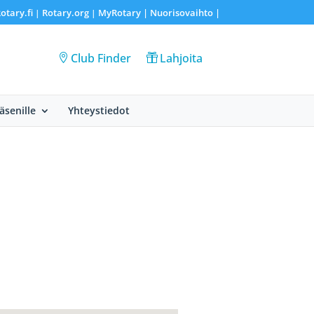
otary.fi
Rotary.org
MyRotary |
Nuorisovaihto
|
|
|
Club Finder
Lahjoita
Jäsenille
Yhteystiedot