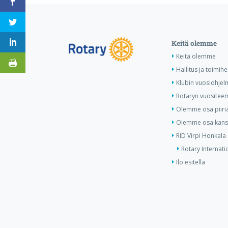
Keitä olemme
Keitä olemme
Hallitus ja toimihe
Klubin vuosiohjel
Rotaryn vuositee
Olemme osa piiri
Olemme osa kansa
RID Virpi Honkala
Rotary Internati
Ilo esitellä