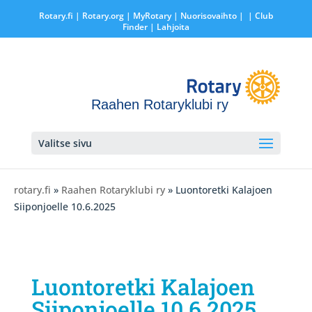
Rotary.fi
|
Rotary.org
|
MyRotary |
Nuorisovaihto
|
| Club
Finder
| Lahjoita
Raahen Rotaryklubi ry
Valitse sivu
rotary.fi
»
Raahen Rotaryklubi ry
» Luontoretki Kalajoen
Siiponjoelle 10.6.2025
Luontoretki Kalajoen
Siiponjoelle 10.6.2025