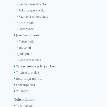
Rantaroskaseuranta
Rokotusapuprojekti
Raahen liikennepuisto
Arboretum
Riksapyörä
Jäsenten projektit
Autourheilu
Entisöinti
Joulupuut
Veneenrakennus
Varainhankinta ja lahjoitukset
Yhteiset projektit
Rotaract ja Interact
Lääkäripankki
Yhteistyö
Tule mukaan
Tule mukaan