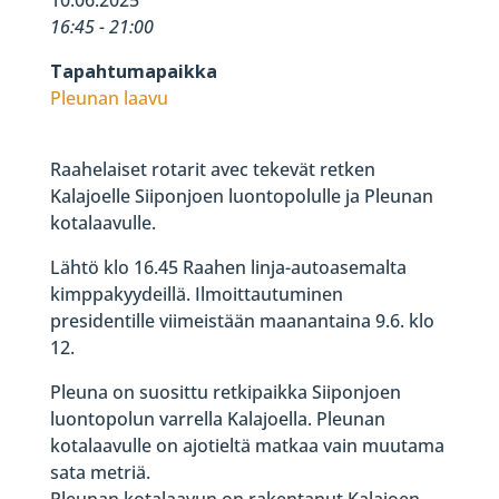
16:45 - 21:00
Tapahtumapaikka
Pleunan laavu
Raahelaiset rotarit avec tekevät retken
Kalajoelle Siiponjoen luontopolulle ja Pleunan
kotalaavulle.
Lähtö klo 16.45 Raahen linja-autoasemalta
kimppakyydeillä. Ilmoittautuminen
presidentille viimeistään maanantaina 9.6. klo
12.
Pleuna on suosittu retkipaikka Siiponjoen
luontopolun varrella Kalajoella. Pleunan
kotalaavulle on ajotieltä matkaa vain muutama
sata metriä.
Pleunan kotalaavun on rakentanut Kalajoen