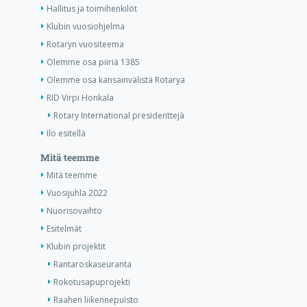
Hallitus ja toimihenkilöt
Klubin vuosiohjelma
Rotaryn vuositeema
Olemme osa piiriä 1385
Olemme osa kansainvälistä Rotarya
RID Virpi Honkala
Rotary International presidenttejä
Ilo esitellä
Mitä teemme
Mitä teemme
Vuosijuhla 2022
Nuorisovaihto
Esitelmät
Klubin projektit
Rantaroskaseuranta
Rokotusapuprojekti
Raahen liikennepuisto