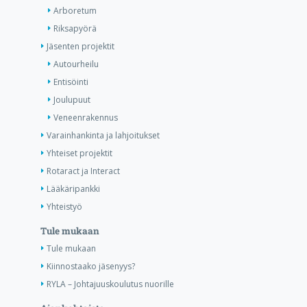
Arboretum
Riksapyörä
Jäsenten projektit
Autourheilu
Entisöinti
Joulupuut
Veneenrakennus
Varainhankinta ja lahjoitukset
Yhteiset projektit
Rotaract ja Interact
Lääkäripankki
Yhteistyö
Tule mukaan
Tule mukaan
Kiinnostaako jäsenyys?
RYLA – Johtajuuskoulutus nuorille