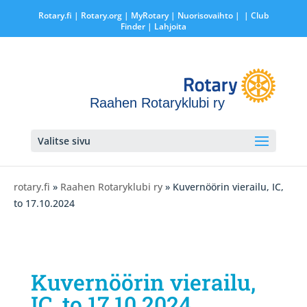
Rotary.fi
|
Rotary.org
|
MyRotary |
Nuorisovaihto
|
| Club
Finder
| Lahjoita
Raahen Rotaryklubi ry
Valitse sivu
rotary.fi
»
Raahen Rotaryklubi ry
» Kuvernöörin vierailu, IC,
to 17.10.2024
Kuvernöörin vierailu,
IC, to 17.10.2024