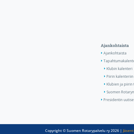
Ajankohtaista
Ajankohtaista
Tapahtumakalente
Klubin kalenteri
Piirin kalenteriin
Klubien ja piiri
Suomen Rotaryn 
Presidentin uutise
Copyright © Suomen Rotarypalvelu ry 2026 |
Jäsent