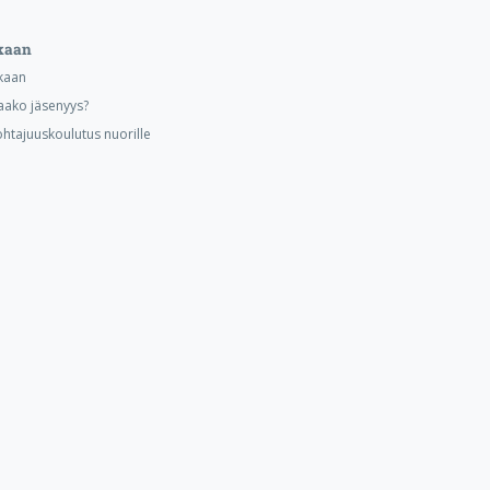
kaan
kaan
aako jäsenyys?
ohtajuuskoulutus nuorille