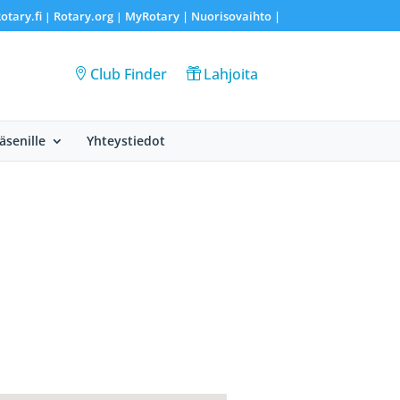
otary.fi
Rotary.org
MyRotary |
Nuorisovaihto
|
|
|
Club Finder
Lahjoita
Jäsenille
Yhteystiedot