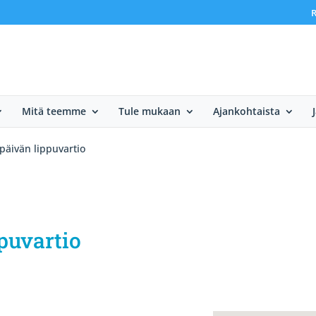
R
Mitä teemme
Tule mukaan
Ajankohtaista
päivän lippuvartio
puvartio