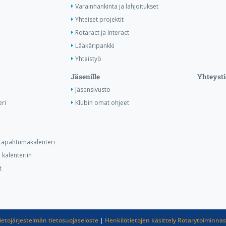
Varainhankinta ja lahjoitukset
Yhteiset projektit
Rotaract ja Interact
Lääkäripankki
Yhteistyö
Jäsenille
Yhteysti
Jäsensivusto
ri
Klubin omat ohjeet
n tapahtumakalenteri
kalenteriin
t
ietojärjestelmän tietosuojaseloste
|
Henkilötietojen käsittely Rotarytoiminna