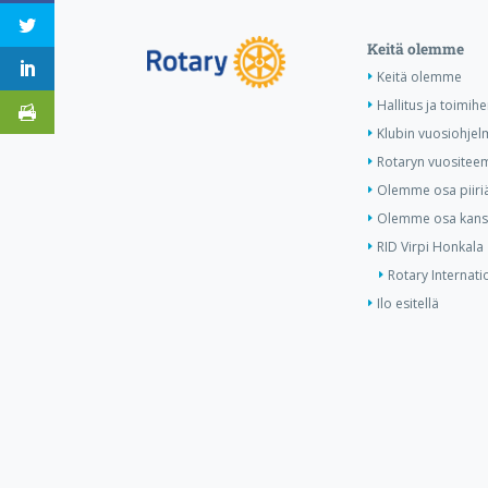
Keitä olemme
Keitä olemme
Hallitus ja toimihe
Klubin vuosiohjel
Rotaryn vuositee
Olemme osa piiri
Olemme osa kansa
RID Virpi Honkala
Rotary Internati
Ilo esitellä