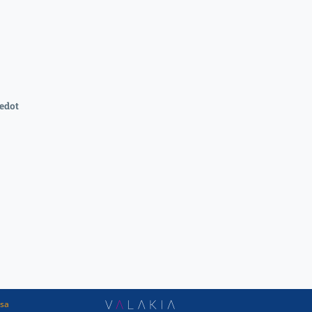
edot
ssa