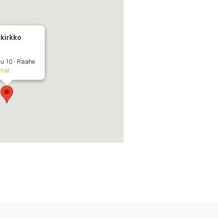
 kirkko
tu 10 - Raahe
mat