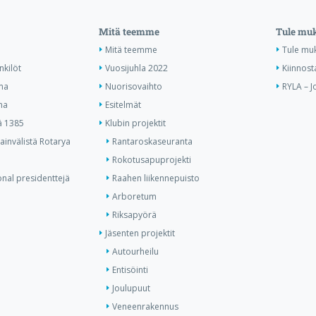
Mitä teemme
Tule mu
Mitä teemme
Tule mu
nkilöt
Vuosijuhla 2022
Kiinnost
ma
Nuorisovaihto
RYLA – J
ma
Esitelmät
ä 1385
Klubin projektit
invälistä Rotarya
Rantaroskaseuranta
Rokotusapuprojekti
onal presidenttejä
Raahen liikennepuisto
Arboretum
Riksapyörä
Jäsenten projektit
Autourheilu
Entisöinti
Joulupuut
Veneenrakennus