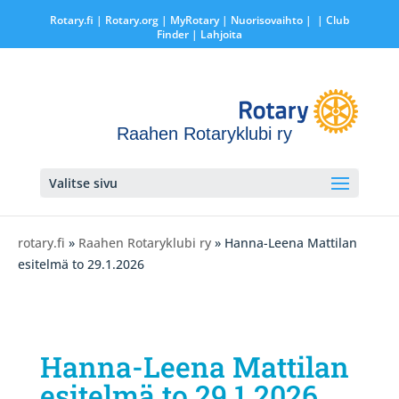
Rotary.fi
|
Rotary.org
|
MyRotary |
Nuorisovaihto
|
| Club
Finder
| Lahjoita
Raahen Rotaryklubi ry
Valitse sivu
rotary.fi
»
Raahen Rotaryklubi ry
» Hanna-Leena Mattilan
esitelmä to 29.1.2026
Hanna-Leena Mattilan
esitelmä to 29.1.2026