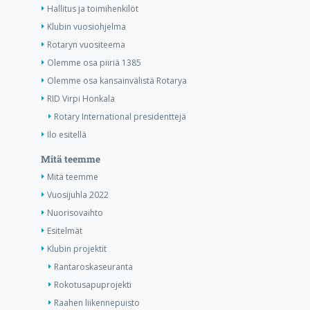
Hallitus ja toimihenkilöt
Klubin vuosiohjelma
Rotaryn vuositeema
Olemme osa piiriä 1385
Olemme osa kansainvälistä Rotarya
RID Virpi Honkala
Rotary International presidenttejä
Ilo esitellä
Mitä teemme
Mitä teemme
Vuosijuhla 2022
Nuorisovaihto
Esitelmät
Klubin projektit
Rantaroskaseuranta
Rokotusapuprojekti
Raahen liikennepuisto