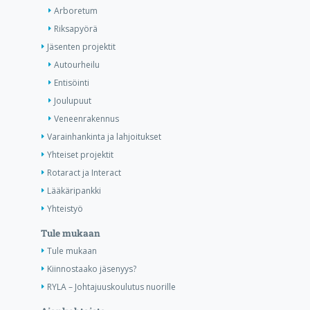
Arboretum
Riksapyörä
Jäsenten projektit
Autourheilu
Entisöinti
Joulupuut
Veneenrakennus
Varainhankinta ja lahjoitukset
Yhteiset projektit
Rotaract ja Interact
Lääkäripankki
Yhteistyö
Tule mukaan
Tule mukaan
Kiinnostaako jäsenyys?
RYLA – Johtajuuskoulutus nuorille