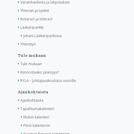
Varainhankinta ja lahjoitukset
Yhteiset projektit
Rotaract ja Interact
Lääkäripankki
Juhani Lääkäripankissa
Yhteistyö
Tule mukaan
Tule mukaan
Kiinnostaako jäsenyys?
RYLA – Johtajuuskoulutus nuorille
Ajankohtaista
Ajankohtaista
Tapahtumakalenteri
Klubin kalenteri
Piirin kalenteriin
Suomen Rotaryn kalenteriin