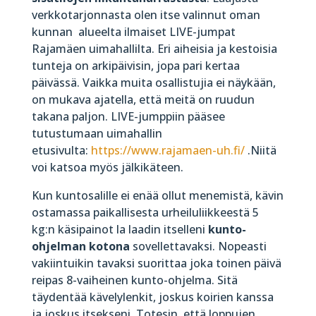
verkkotarjonnasta olen itse valinnut oman
kunnan alueelta ilmaiset LIVE-jumpat
Rajamäen uimahallilta. Eri aiheisia ja kestoisia
tunteja on arkipäivisin, jopa pari kertaa
päivässä. Vaikka muita osallistujia ei näykään,
on mukava ajatella, että meitä on ruudun
takana paljon. LIVE-jumppiin pääsee
tutustumaan uimahallin
etusivulta:
https://www.rajamaen-uh.fi/
.Niitä
voi katsoa myös jälkikäteen.
Kun kuntosalille ei enää ollut menemistä, kävin
ostamassa paikallisesta urheiluliikkeestä 5
kg:n käsipainot la laadin itselleni
kunto-
ohjelman kotona
sovellettavaksi. Nopeasti
vakiintuikin tavaksi suorittaa joka toinen päivä
reipas 8-vaiheinen kunto-ohjelma. Sitä
täydentää kävelylenkit, joskus koirien kanssa
ja joskus itsekseni. Totesin, että loppujen