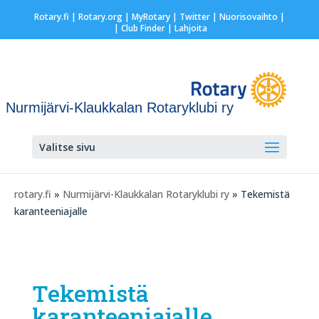
Rotary.fi
|
Rotary.org
|
MyRotary
|
Twitter
|
Nuorisovaihto
|
| Club Finder
| Lahjoita
Nurmijärvi-Klaukkalan Rotaryklubi ry
Valitse sivu
rotary.fi
»
Nurmijärvi-Klaukkalan Rotaryklubi ry
» Tekemistä
karanteeniajalle
Tekemistä
karanteeniajalle