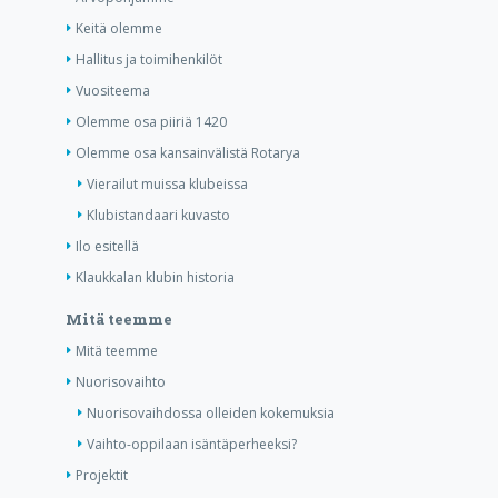
Keitä olemme
Hallitus ja toimihenkilöt
Vuositeema
Olemme osa piiriä 1420
Olemme osa kansainvälistä Rotarya
Vierailut muissa klubeissa
Klubistandaari kuvasto
Ilo esitellä
Klaukkalan klubin historia
Mitä teemme
Mitä teemme
Nuorisovaihto
Nuorisovaihdossa olleiden kokemuksia
Vaihto-oppilaan isäntäperheeksi?
Projektit