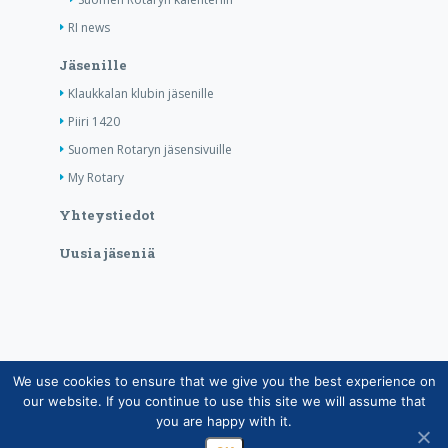
RI news
Jäsenille
Klaukkalan klubin jäsenille
Piiri 1420
Suomen Rotaryn jäsensivuille
My Rotary
Yhteystiedot
Uusia jäseniä
We use cookies to ensure that we give you the best experience on
Copyright © Suomen Rotarypalvelu ry 2026 |
our website. If you continue to use this site we will assume that
Jäsentietojärjestelmän tietosuojaseloste
|
Henkilötietojen
you are happy with it.
käsittely Rotarytoiminnassa