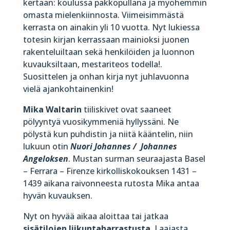
kertaan: koulussa pakkopullana ja myöhemmin
omasta mielenkiinnosta. Viimeisimmästä
kerrasta on ainakin yli 10 vuotta. Nyt lukiessa
totesin kirjan kerrassaan mainioksi juonen
rakenteluiltaan sekä henkilöiden ja luonnon
kuvauksiltaan, mestariteos todella!.
Suosittelen ja onhan kirja nyt juhlavuonna
vielä ajankohtainenkin!
Mika Waltarin
tiiliskivet ovat saaneet
pölyyntyä vuosikymmeniä hyllyssäni. Ne
pölystä kun puhdistin ja niitä kääntelin, niin
lukuun otin
Nuori Johannes / Johannes
Angeloksen
. Mustan surman seuraajasta Basel
– Ferrara – Firenze kirkolliskokouksen 1431 –
1439 aikana raivonneesta rutosta Mika antaa
hyvän kuvauksen.
Nyt on hyvää aikaa aloittaa tai jatkaa
sisätilojen liikuntaharrastusta
. Laajasta