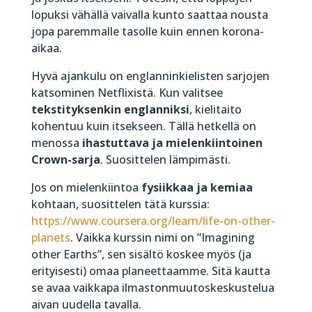
lopuksi vähällä vaivalla kunto saattaa nousta
jopa paremmalle tasolle kuin ennen korona-
aikaa.
Hyvä ajankulu on englanninkielisten sarjojen
katsominen Netflixistä. Kun valitsee
tekstityksenkin englanniksi
, kielitaito
kohentuu kuin itsekseen. Tällä hetkellä on
menossa
ihastuttava ja mielenkiintoinen
Crown-sarja
. Suosittelen lämpimästi.
Jos on mielenkiintoa
fysiikkaa ja kemiaa
kohtaan, suosittelen tätä kurssia:
https://www.coursera.org/learn/life-on-other-
planets
. Vaikka kurssin nimi on ”Imagining
other Earths”, sen sisältö koskee myös (ja
erityisesti) omaa planeettaamme. Sitä kautta
se avaa vaikkapa ilmastonmuutoskeskustelua
aivan uudella tavalla.