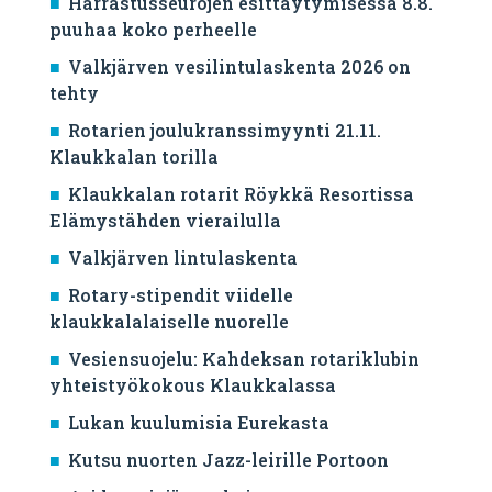
Harrastusseurojen esittäytymisessä 8.8.
puuhaa koko perheelle
Valkjärven vesilintulaskenta 2026 on
tehty
Rotarien joulukranssimyynti 21.11.
Klaukkalan torilla
Klaukkalan rotarit Röykkä Resortissa
Elämystähden vierailulla
Valkjärven lintulaskenta
Rotary-stipendit viidelle
klaukkalalaiselle nuorelle
Vesiensuojelu: Kahdeksan rotariklubin
yhteistyökokous Klaukkalassa
Lukan kuulumisia Eurekasta
Kutsu nuorten Jazz-leirille Portoon