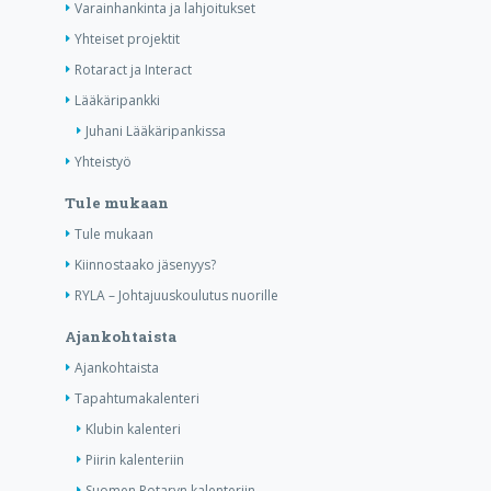
Varainhankinta ja lahjoitukset
Yhteiset projektit
Rotaract ja Interact
Lääkäripankki
Juhani Lääkäripankissa
Yhteistyö
Tule mukaan
Tule mukaan
Kiinnostaako jäsenyys?
RYLA – Johtajuuskoulutus nuorille
Ajankohtaista
Ajankohtaista
Tapahtumakalenteri
Klubin kalenteri
Piirin kalenteriin
Suomen Rotaryn kalenteriin