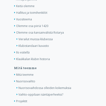
Keitä olemme
Hallitus ja toimihenkilöt
Vuositeema
Olemme osa piiriä 1420
Olemme osa kansainvälistä Rotarya
Vierailut muissa klubeissa
Klubistandaari kuvasto
Ilo esitellä
Klaukkalan klubin historia
Mitä teemme
Mitä teemme
Nuorisovaihto
Nuorisovaihdossa olleiden kokemuksia
Vaihto-oppilaan isäntäperheeksi?
Projektit