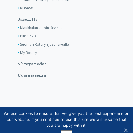
RI news
Jäsenille
Klaukkalan klubin jäsenille
Piiri 1420
Suomen Rotaryn jäsensivuille
My Rotary
Yhteystiedot
Uusia jäseniä
We use cookies to ensure that we give you the best experience on
Copyright © Suomen Rotarypalvelu ry 2026 |
our website. If you continue to use this site we will assume that
Jäsentietojärjestelmän tietosuojaseloste
|
Henkilötietojen
you are happy with it.
käsittely Rotarytoiminnassa