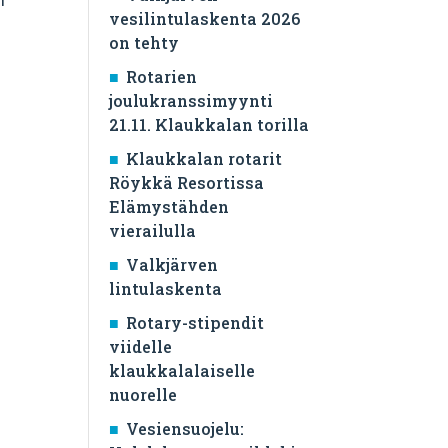
vesilintulaskenta 2026
on tehty
Rotarien
joulukranssimyynti
21.11. Klaukkalan torilla
Klaukkalan rotarit
Röykkä Resortissa
Elämystähden
vierailulla
Valkjärven
lintulaskenta
Rotary-stipendit
viidelle
klaukkalalaiselle
nuorelle
Vesiensuojelu: