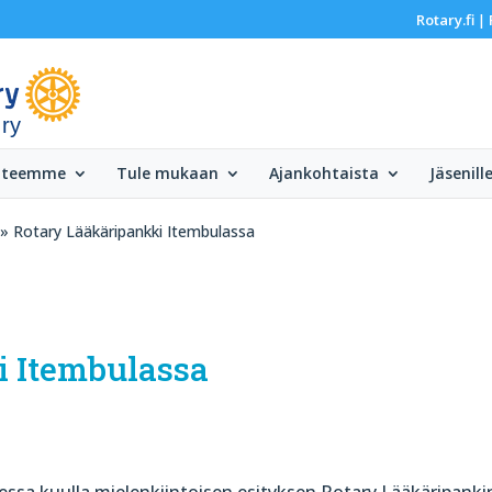
Rotary.fi
|
 ry
 teemme
Tule mukaan
Ajankohtaista
Jäsenill
» Rotary Lääkäripankki Itembulassa
i Itembulassa
essa kuulla mielenkiintoisen esityksen Rotary Lääkäripanki