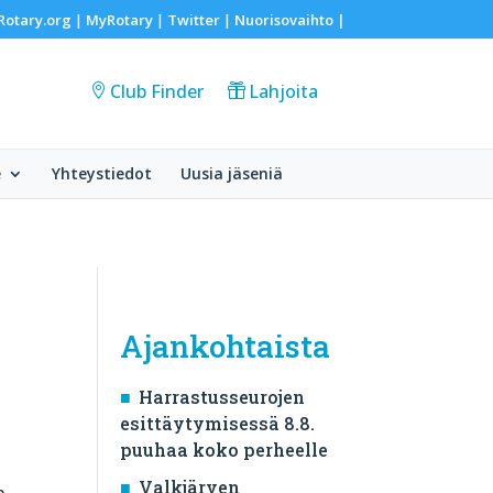
Rotary.org
MyRotary
Twitter
Nuorisovaihto
|
|
|
|
Club Finder
Lahjoita
e
Yhteystiedot
Uusia jäseniä
Ajankohtaista
Harrastusseurojen
esittäytymisessä 8.8.
puuhaa koko perheelle
Valkjärven
n