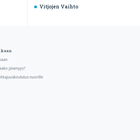
Vitjojen Vaihto
ukaan
kaan
aako jäsenyys?
ohtajuuskoulutus nuorille