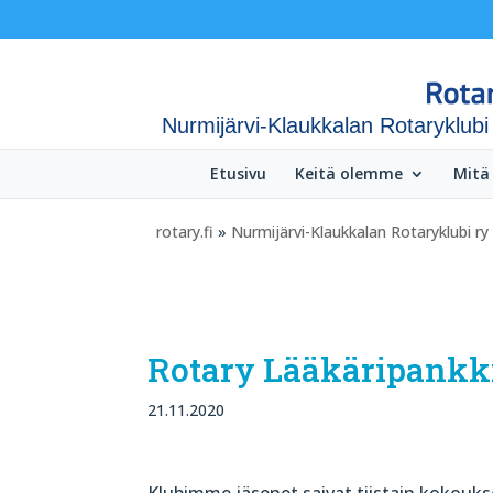
Nurmijärvi-Klaukkalan Rotaryklubi
Etusivu
Keitä olemme
Mitä
rotary.fi
»
Nurmijärvi-Klaukkalan Rotaryklubi ry
Rotary Lääkäripankk
21.11.2020
Klubimme jäsenet saivat tiistain kokouks