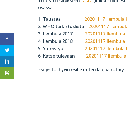
Tutustu esitykseen
tästä
(linkki koko esi
osassa:
Taustaa
20201117 Ilembula 
WHO tarkistuslista
20201117 Ilembul
Ilembula 2017
20201117 Ilembula
Ilembula 2018
20201117 Ilembula
Yhteistyö
20201117 Ilembula 
Katse tulevaan
20201117 Ilembula
Esitys toi hyvin esille miten laajaa rotar