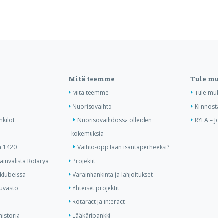
Mitä teemme
Tule m
Mitä teemme
Tule mu
Nuorisovaihto
Kiinnost
nkilöt
Nuorisovaihdossa olleiden
RYLA – J
kokemuksia
ä 1420
Vaihto-oppilaan isäntäperheeksi?
invälistä Rotarya
Projektit
 klubeissa
Varainhankinta ja lahjoitukset
kuvasto
Yhteiset projektit
Rotaract ja Interact
historia
Lääkäripankki