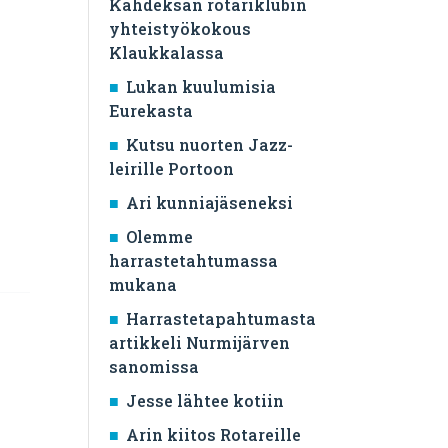
Kahdeksan rotariklubin
yhteistyökokous
Klaukkalassa
Lukan kuulumisia
Eurekasta
Kutsu nuorten Jazz-
leirille Portoon
Ari kunniajäseneksi
Olemme
harrastetahtumassa
mukana
Harrastetapahtumasta
artikkeli Nurmijärven
sanomissa
Jesse lähtee kotiin
Arin kiitos Rotareille