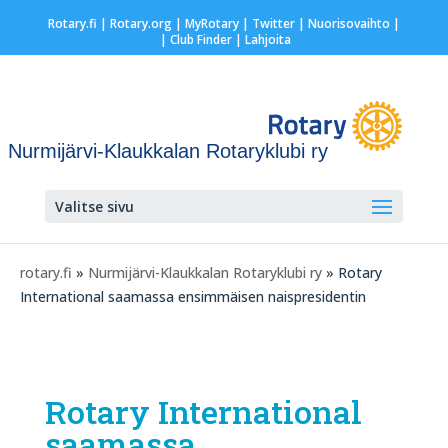
Rotary.fi
|
Rotary.org
|
MyRotary
|
Twitter
|
Nuorisovaihto
|
| Club Finder
| Lahjoita
Nurmijärvi-Klaukkalan Rotaryklubi ry
Valitse sivu
rotary.fi
»
Nurmijärvi-Klaukkalan Rotaryklubi ry
» Rotary
International saamassa ensimmäisen naispresidentin
Rotary International
saamassa