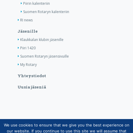
Piirin kalenteriin
Suomen Rotaryn kalenteriin
RI news
Jäsenille
Klaukkalan klubin jäsenille
Piiri 1420
Suomen Rotaryn jäsensivuille
My Rotary
Yhteystiedot
Uusia jäseniä
We use cookies to ensure that we give you the best experience on
Copyright © Suomen Rotarypalvelu ry 2026 |
our website. If you continue to use this site we will assume that
Jäsentietojärjestelmän tietosuojaseloste
|
Henkilötietojen