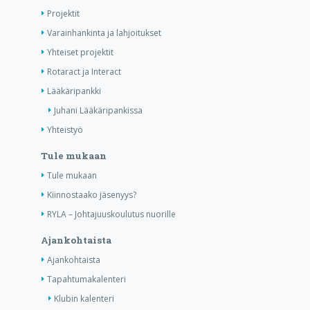
Projektit
Varainhankinta ja lahjoitukset
Yhteiset projektit
Rotaract ja Interact
Lääkäripankki
Juhani Lääkäripankissa
Yhteistyö
Tule mukaan
Tule mukaan
Kiinnostaako jäsenyys?
RYLA – Johtajuuskoulutus nuorille
Ajankohtaista
Ajankohtaista
Tapahtumakalenteri
Klubin kalenteri