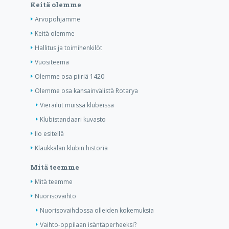
Keitä olemme
Arvopohjamme
Keitä olemme
Hallitus ja toimihenkilöt
Vuositeema
Olemme osa piiriä 1420
Olemme osa kansainvälistä Rotarya
Vierailut muissa klubeissa
Klubistandaari kuvasto
Ilo esitellä
Klaukkalan klubin historia
Mitä teemme
Mitä teemme
Nuorisovaihto
Nuorisovaihdossa olleiden kokemuksia
Vaihto-oppilaan isäntäperheeksi?