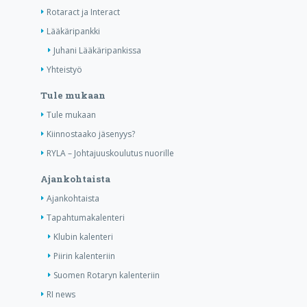
Rotaract ja Interact
Lääkäripankki
Juhani Lääkäripankissa
Yhteistyö
Tule mukaan
Tule mukaan
Kiinnostaako jäsenyys?
RYLA – Johtajuuskoulutus nuorille
Ajankohtaista
Ajankohtaista
Tapahtumakalenteri
Klubin kalenteri
Piirin kalenteriin
Suomen Rotaryn kalenteriin
RI news