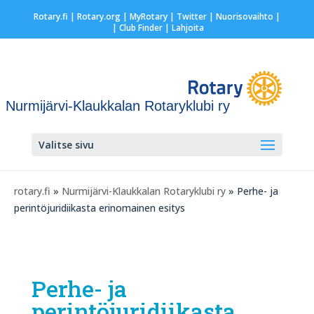
Rotary.fi
|
Rotary.org
|
MyRotary
|
Twitter
|
Nuorisovaihto
|
| Club Finder
| Lahjoita
Nurmijärvi-Klaukkalan Rotaryklubi ry
Valitse sivu
rotary.fi
»
Nurmijärvi-Klaukkalan Rotaryklubi ry
» Perhe- ja
perintöjuridiikasta erinomainen esitys
Perhe- ja
perintöjuridiikasta