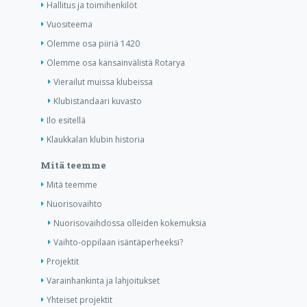
Hallitus ja toimihenkilöt
Vuositeema
Olemme osa piiriä 1420
Olemme osa kansainvälistä Rotarya
Vierailut muissa klubeissa
Klubistandaari kuvasto
Ilo esitellä
Klaukkalan klubin historia
Mitä teemme
Mitä teemme
Nuorisovaihto
Nuorisovaihdossa olleiden kokemuksia
Vaihto-oppilaan isäntäperheeksi?
Projektit
Varainhankinta ja lahjoitukset
Yhteiset projektit