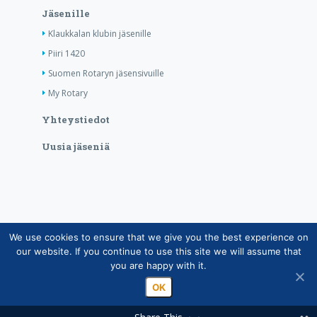
Jäsenille
Klaukkalan klubin jäsenille
Piiri 1420
Suomen Rotaryn jäsensivuille
My Rotary
Yhteystiedot
Uusia jäseniä
We use cookies to ensure that we give you the best experience on
Copyright © Suomen Rotarypalvelu ry 2026 |
our website. If you continue to use this site we will assume that
Jäsentietojärjestelmän tietosuojaseloste
|
Henkilötietojen
you are happy with it.
käsittely Rotarytoiminnassa
OK