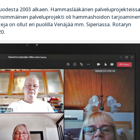
vuodesta 2003 alkaen. Hammaslääkärien palveluprojekteiss
Ensimmäinen palveluprojekti oli hammashoidon tarjoamine
teja on ollut eri puolilla Venäjää mm. Siperiassa. Rotaryn
20.