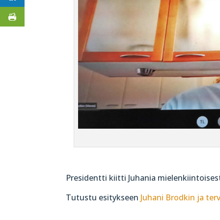
Presidentti kiitti Juhania mielenkiintoise
Tutustu esitykseen
Juhani Brodkin ja te