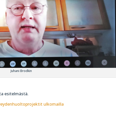
Juhani Brodkin
sta esitelmästä.
rveydenhuoltoprojektit ulkomailla