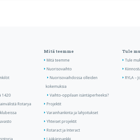
Mitä teemme
Tule m
Mitä teemme
Tule mu
Nuorisovaihto
Kiinnost
nkilöt
Nuorisovaihdossa olleiden
RYLA – J
kokemuksia
ä 1420
Vaihto-oppilaan isäntäperheeksi?
invälistä Rotarya
Projektit
 klubeissa
Varainhankinta ja lahjoitukset
kuvasto
Yhteiset projektit
Rotaract ja Interact
historia
Lääkäripankki