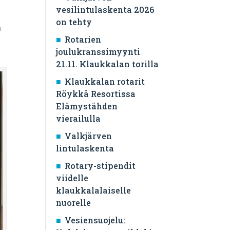
vesilintulaskenta 2026
a
on tehty
n
Rotarien
joulukranssimyynti
21.11. Klaukkalan torilla
Klaukkalan rotarit
Röykkä Resortissa
Elämystähden
vierailulla
Valkjärven
lintulaskenta
Rotary-stipendit
viidelle
klaukkalalaiselle
nuorelle
Vesiensuojelu: