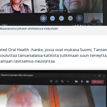
arkkaavaisena Juhanin aloittaessa esitystään
iated Oral Health -hanke, jossa ovat mukana Suomi, Tansan
ouluttaa tansanialaisia kätilöitä tutkimaan suun terveyttä
ntamaan ravitsemus-neuvontaa.