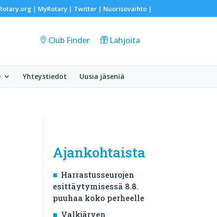
Rotary.org
MyRotary
Twitter
Nuorisovaihto
|
|
|
|
Club Finder
Lahjoita
e
Yhteystiedot
Uusia jäseniä
Ajankohtaista
Harrastusseurojen
esittäytymisessä 8.8.
puuhaa koko perheelle
Valkjärven