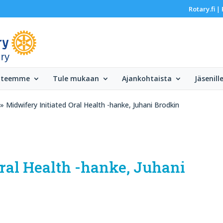
Rotary.fi
|
 ry
 teemme
Tule mukaan
Ajankohtaista
Jäsenill
» Midwifery Initiated Oral Health -hanke, Juhani Brodkin
ral Health -hanke, Juhani