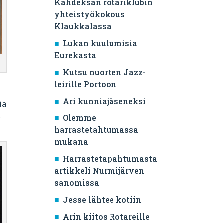
Kahdeksan rotariklubin
yhteistyökokous
Klaukkalassa
Lukan kuulumisia
Eurekasta
Kutsu nuorten Jazz-
leirille Portoon
Ari kunniajäseneksi
ia
,
Olemme
harrastetahtumassa
mukana
Harrastetapahtumasta
artikkeli Nurmijärven
sanomissa
Jesse lähtee kotiin
Arin kiitos Rotareille