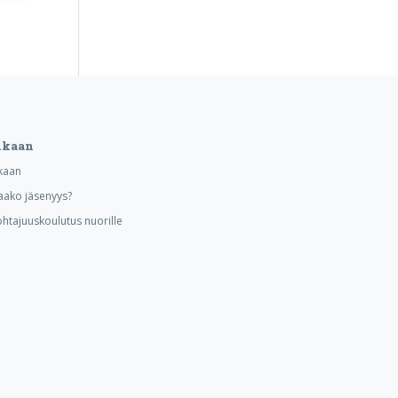
ukaan
kaan
aako jäsenyys?
ohtajuuskoulutus nuorille